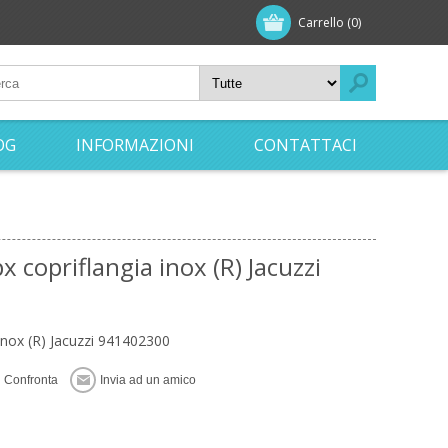
Carrello
(0)
OG
INFORMAZIONI
CONTATTACI
 copriflangia inox (R) Jacuzzi
inox (R) Jacuzzi 941402300