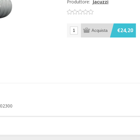
Produttore:
Jacuzzi
€24,20
1402300