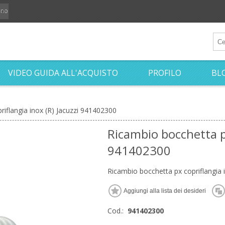
iano
VIDEO GUIDA ALL'ACQUISTO
PROFILO
BL
riflangia inox (R) Jacuzzi 941402300
Ricambio bocchetta px
941402300
Ricambio bocchetta px copriflangia 
Cod.:
941402300