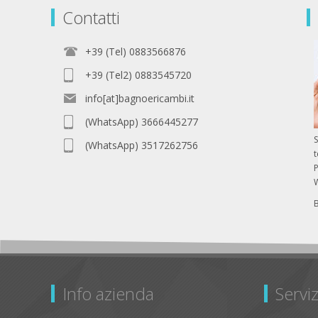
Contatti
+39 (Tel) 0883566876
+39 (Tel2) 0883545720
info[at]bagnoericambi.it
(WhatsApp) 3666445277
S
(WhatsApp) 3517262756
P
Info azienda
Serviz