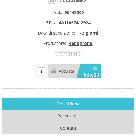
Cod.:
96448000
GTIN:
4011097412924
Data di spedizione:
1-2 giorni
Produttore:
Hansgrohe
€45,00
€35,00
Descrizione
Recensioni
Contatti