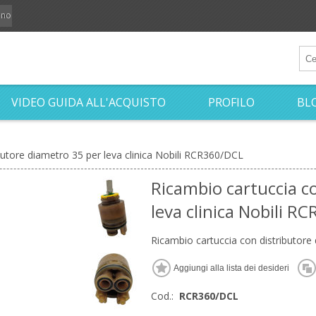
iano
VIDEO GUIDA ALL'ACQUISTO
PROFILO
BL
butore diametro 35 per leva clinica Nobili RCR360/DCL
Ricambio cartuccia c
leva clinica Nobili R
Ricambio cartuccia con distributore
Cod.:
RCR360/DCL