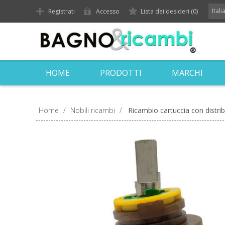
Ital
Registrati
Accesso
Lista dei desideri
(0)
HOME
PRODOTTI
MARCHI
Home
/
Nobili ricambi
/
Ricambio cartuccia con distri