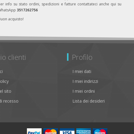
er info su stato ordini, spedizioni e fatture contattateci anche qui su
WhatsApp
3517262756
Buon acquisto!
io clienti
Profilo
ci
I miei dati
olicy
I miei indirizzi
l sito
I miei ordini
i recesso
Lista dei desideri