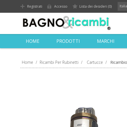
Ital
Registrati
Accesso
Lista dei desideri
(0)
HOME
PRODOTTI
MARCHI
Home
/
Ricambi Per Rubinetti
/
Cartucce
/
Ricambio