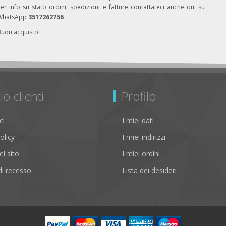
er info su stato ordini, spedizioni e fatture contattateci anche qui su
WhatsApp
3517262756
Buon acquisto!
io clienti
Profilo
ci
I miei dati
olicy
I miei indirizzi
l sito
I miei ordini
i recesso
Lista dei desideri