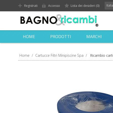
Ital
Registrati
Accesso
Lista dei desideri
(0)
HOME
PRODOTTI
MARCHI
Home
/
Cartucce Filtri Minipiscine Spa
/
Ricambio cart