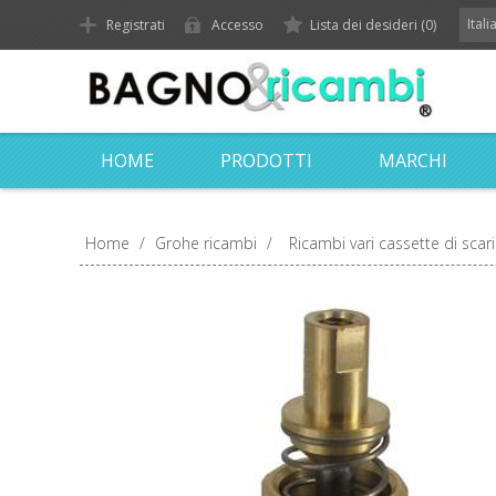
Ital
Registrati
Accesso
Lista dei desideri
(0)
HOME
PRODOTTI
MARCHI
Home
/
Grohe ricambi
/
Ricambi vari cassette di scar