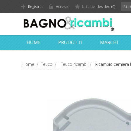
Ital
Registrati
Accesso
Lista dei desideri
(0)
HOME
PRODOTTI
MARCHI
Home
/
Teuco
/
Teuco ricambi
/
Ricambio cerniera