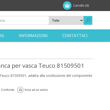
Carrello
(0)
OG
INFORMAZIONI
CONTATTACI
ianca per vasca Teuco 81509501
 Teuco 81509501, adatta alla sostituzione del componente