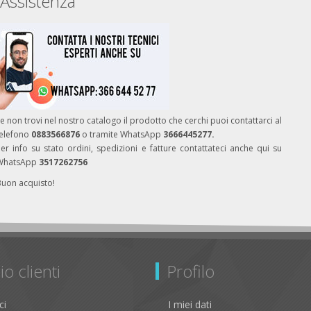
Assistenza
e non trovi nel nostro catalogo il prodotto che cerchi puoi contattarci al
telefono
0883566876
o tramite WhatsApp
3666445277.
er info su stato ordini, spedizioni e fatture contattateci anche qui su
WhatsApp
3517262756
Buon acquisto!
io clienti
Profilo
ci
I miei dati