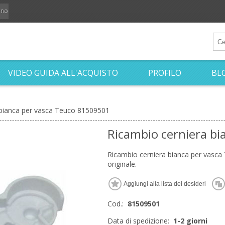
iano
VIDEO GUIDA ALL'ACQUISTO
PROFILO
BL
 bianca per vasca Teuco 81509501
Ricambio cerniera b
Ricambio cerniera bianca per vasca
originale.
Cod.:
81509501
Data di spedizione:
1-2 giorni