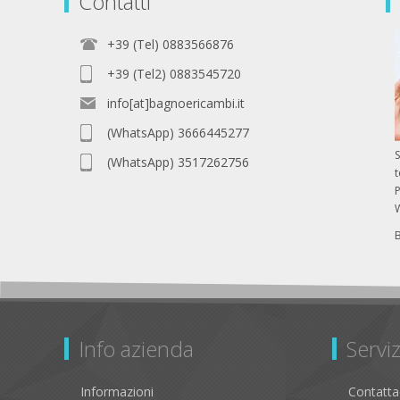
Contatti
+39 (Tel) 0883566876
+39 (Tel2) 0883545720
info[at]bagnoericambi.it
(WhatsApp) 3666445277
S
(WhatsApp) 3517262756
P
Info azienda
Serviz
Informazioni
Contatta