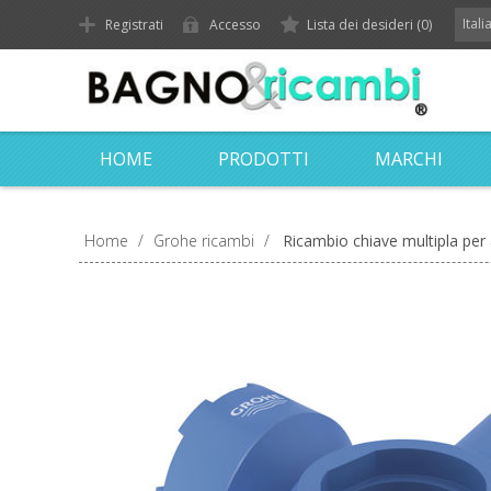
Ital
Registrati
Accesso
Lista dei desideri
(0)
HOME
PRODOTTI
MARCHI
Home
/
Grohe ricambi
/
Ricambio chiave multipla per