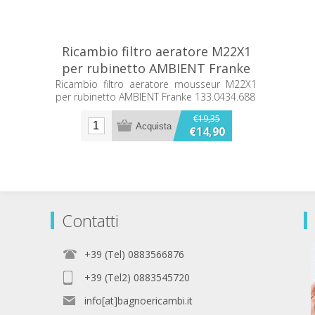
Ricambio filtro aeratore M22X1
per rubinetto AMBIENT Franke
133.0434.688
Ricambio filtro aeratore mousseur M22X1
per rubinetto AMBIENT Franke 133.0434.688
€19,35
€14,90
Contatti
+39 (Tel) 0883566876
+39 (Tel2) 0883545720
info[at]bagnoericambi.it