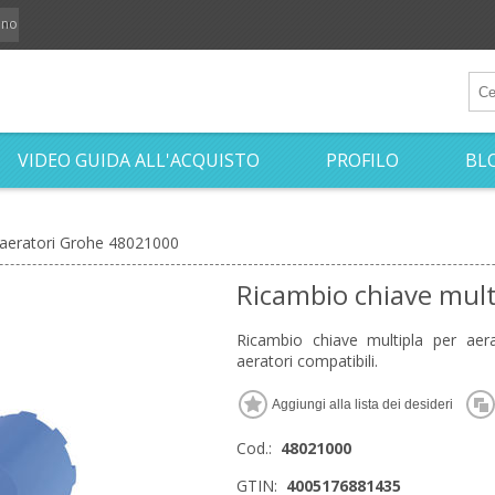
iano
VIDEO GUIDA ALL'ACQUISTO
PROFILO
BL
 aeratori Grohe 48021000
Ricambio chiave mult
Ricambio chiave multipla per aer
aeratori compatibili.
Cod.:
48021000
GTIN:
4005176881435