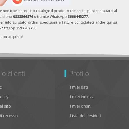
e non trovi nel nostro catalogo il prodotto che cerchi puoi contattarci al
telefono
0883566876
o tramite WhatsApp
3666445277.
er info su stato ordini, spedizioni e fatture contattateci anche qui su
WhatsApp
3517262756
Buon acquisto!
io clienti
Profilo
ci
I miei dati
olicy
I miei indirizzi
l sito
I miei ordini
i recesso
Lista dei desideri