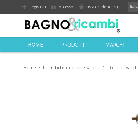
Ital
Registrati
Accesso
Lista dei desideri
(0)
HOME
PRODOTTI
MARCHI
Home
/
Ricambi box docce e vasche
/
Ricambi Vasch