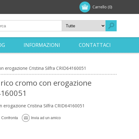
Carrello
(0)
OG
INFORMAZIONI
CONTATTACI
n erogazione Cristina Silfra CRID64160051
arico cromo con erogazione
64160051
 erogazione Cristina Silfra CRID64160051