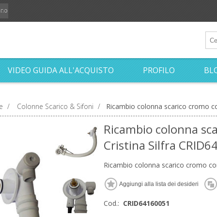
iano
VIDEO GUIDA ALL'ACQUISTO
PROFILO
BL
e
/
Colonne Scarico & Sifoni
/
Ricambio colonna scarico cromo co
Ricambio colonna sc
Cristina Silfra CRID
Ricambio colonna scarico cromo con
Cod.:
CRID64160051