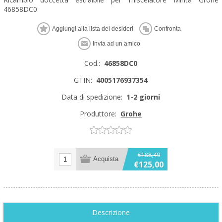
46858DC0
Cod.:
46858DC0
GTIN:
4005176937354
Data di spedizione:
1-2 giorni
Produttore:
Grohe
€188,49
€125,00
Descrizione