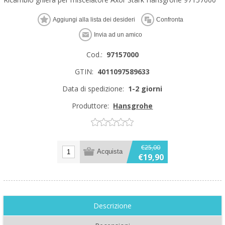
Cod.:
97157000
GTIN:
4011097589633
Data di spedizione:
1-2 giorni
Produttore:
Hansgrohe
€25,00
€19,90
Descrizione