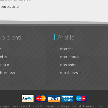
Buon acquisto!
io clienti
Profilo
ci
I miei dati
olicy
I miei indirizzi
l sito
I miei ordini
i recesso
Lista dei desideri
agno e ricambi - Vendita di ricambi e accessori per il bagno. Tutti i diritti riservati
Powere