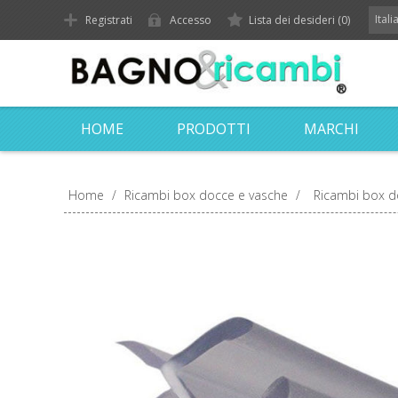
Ital
Registrati
Accesso
Lista dei desideri
(0)
HOME
PRODOTTI
MARCHI
Home
/
Ricambi box docce e vasche
/
Ricambi box d