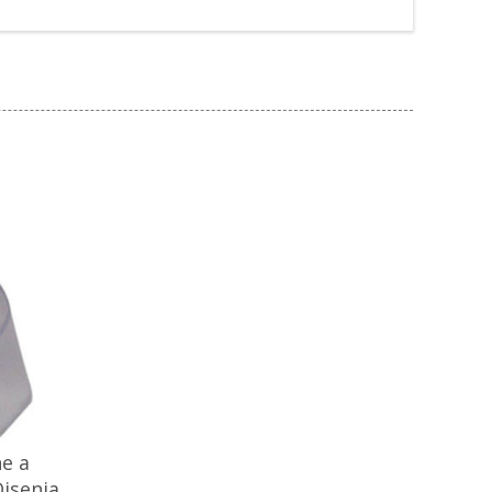
e a
Disenia