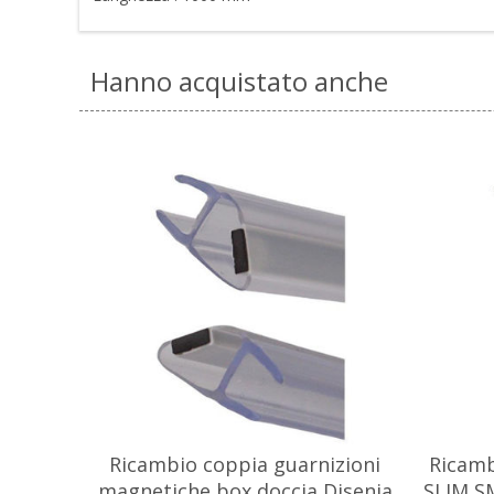
Hanno acquistato anche
Ricambio coppia guarnizioni
Ricamb
magnetiche box doccia Disenia
SLIM S