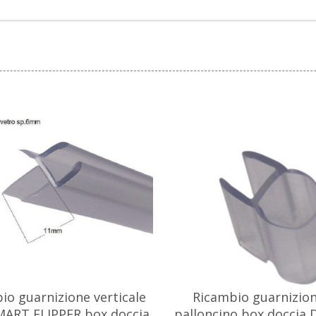
io guarnizione verticale
Ricambio guarnizion
MART FLIPPER box doccia
palloncino box doccia 