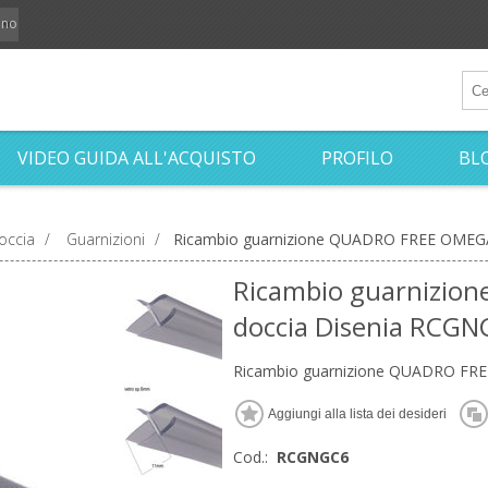
iano
VIDEO GUIDA ALL'ACQUISTO
PROFILO
BL
occia
/
Guarnizioni
/
Ricambio guarnizione QUADRO FREE OMEGA
Ricambio guarnizio
doccia Disenia RCG
Ricambio guarnizione QUADRO FR
Cod.:
RCGNGC6