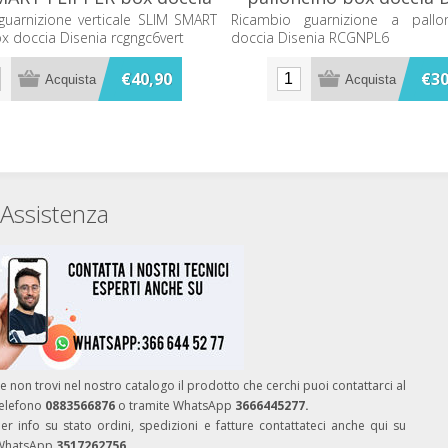
isenia rcgngc6vert
RCGNPL6
guarnizione verticale SLIM SMART
Ricambio guarnizione a pallo
x doccia Disenia rcgngc6vert
doccia Disenia RCGNPL6
€40,90
€30
Assistenza
e non trovi nel nostro catalogo il prodotto che cerchi puoi contattarci al
telefono
0883566876
o tramite WhatsApp
3666445277.
er info su stato ordini, spedizioni e fatture contattateci anche qui su
WhatsApp
3517262756