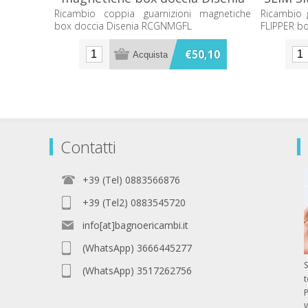
RCGNMGFL
D
Ricambio coppia guarnizioni magnetiche
Ricambio 
box doccia Disenia RCGNMGFL
FLIPPER bo
€50,10
Contatti
+39 (Tel) 0883566876
+39 (Tel2) 0883545720
info[at]bagnoericambi.it
(WhatsApp) 3666445277
S
(WhatsApp) 3517262756
P