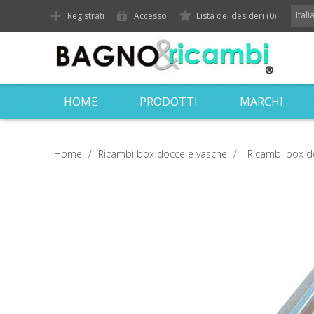
Ital
Registrati
Accesso
Lista dei desideri
(0)
HOME
PRODOTTI
MARCHI
Home
/
Ricambi box docce e vasche
/
Ricambi box d