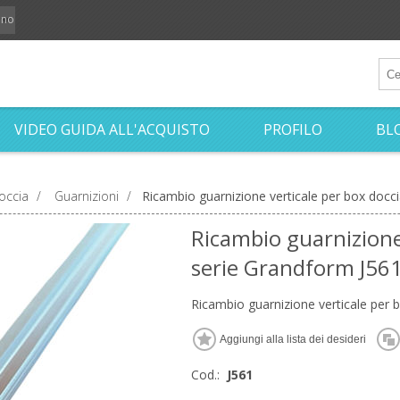
iano
VIDEO GUIDA ALL'ACQUISTO
PROFILO
BL
occia
/
Guarnizioni
/
Ricambio guarnizione verticale per box docc
Ricambio guarnizione 
serie Grandform J56
Ricambio guarnizione verticale per 
Cod.:
J561