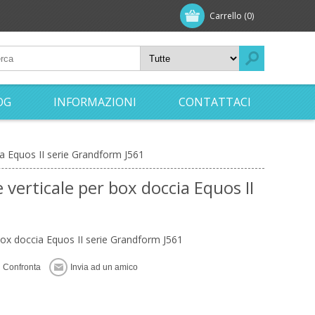
Carrello
(0)
OG
INFORMAZIONI
CONTATTACI
ia Equos II serie Grandform J561
verticale per box doccia Equos II
1
box doccia Equos II serie Grandform J561