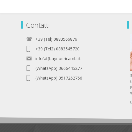
Contatti
+39 (Tel) 0883566876
+39 (Tel2) 0883545720
info[at]bagnoericambi.it
(WhatsApp) 3666445277
S
(WhatsApp) 3517262756
P