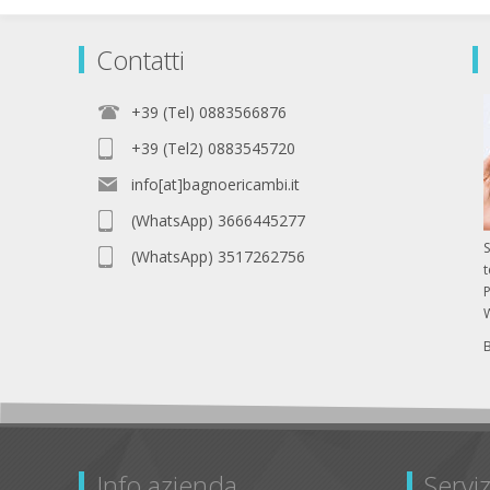
Contatti
+39 (Tel) 0883566876
+39 (Tel2) 0883545720
info[at]bagnoericambi.it
(WhatsApp) 3666445277
S
(WhatsApp) 3517262756
P
Info azienda
Serviz