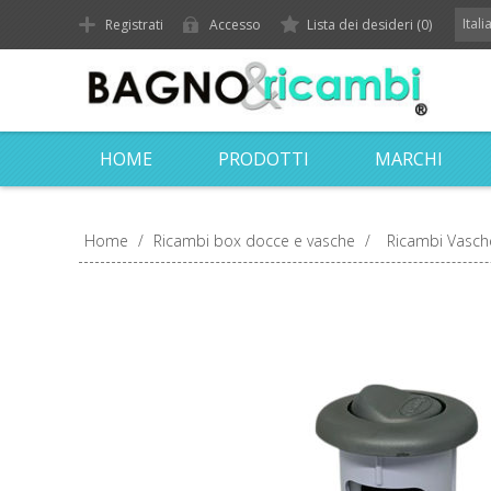
Ital
Registrati
Accesso
Lista dei desideri
(0)
HOME
PRODOTTI
MARCHI
Home
/
Ricambi box docce e vasche
/
Ricambi Vasch