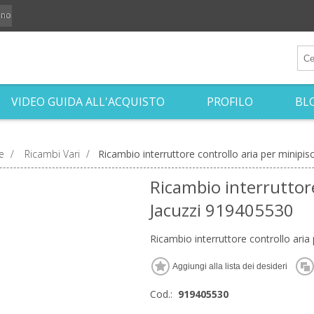
iano
VIDEO GUIDA ALL'ACQUISTO
PROFILO
BL
e
/
Ricambi Vari
/
Ricambio interruttore controllo aria per minipi
Ricambio interruttore
Jacuzzi 919405530
Ricambio interruttore controllo aria
Cod.:
919405530