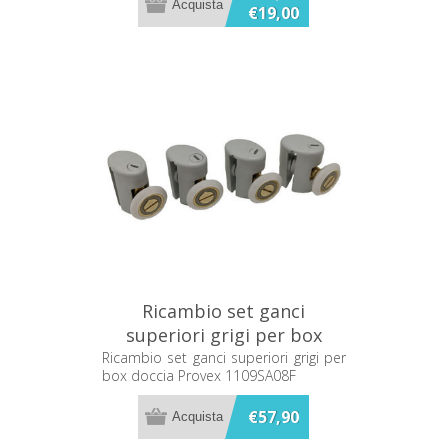
€19,00
Ricambio set ganci
superiori grigi per box
doccia Provex 1109SA08F
Ricambio set ganci superiori grigi per
box doccia Provex 1109SA08F
€57,90