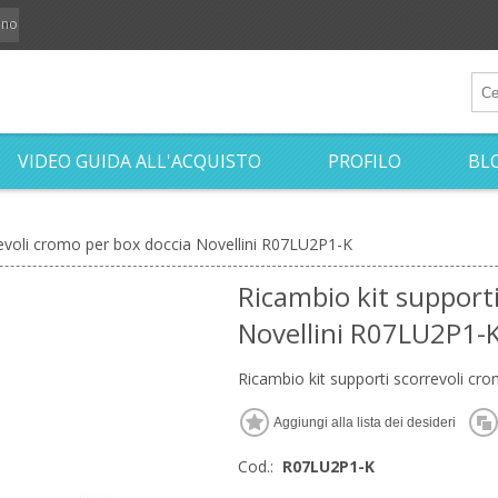
iano
VIDEO GUIDA ALL'ACQUISTO
PROFILO
BL
revoli cromo per box doccia Novellini R07LU2P1-K
Ricambio kit support
Novellini R07LU2P1-
Ricambio kit supporti scorrevoli cr
Cod.:
R07LU2P1-K