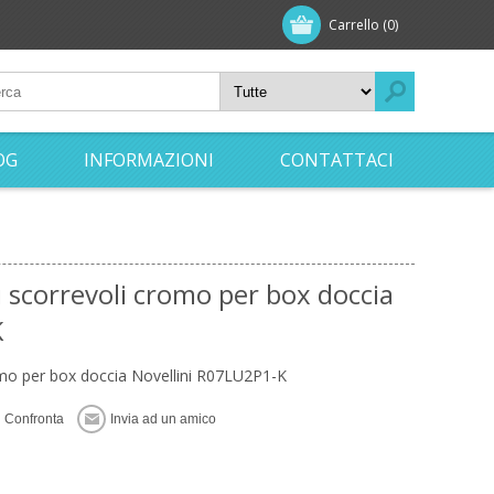
Carrello
(0)
OG
INFORMAZIONI
CONTATTACI
i scorrevoli cromo per box doccia
K
omo per box doccia Novellini R07LU2P1-K