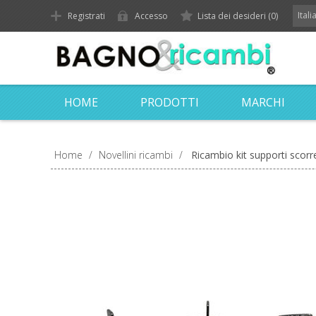
Ital
Registrati
Accesso
Lista dei desideri
(0)
HOME
PRODOTTI
MARCHI
Home
/
Novellini ricambi
/
Ricambio kit supporti scor