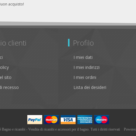
Buon acquisto!
io clienti
Profilo
ci
I miei dati
olicy
I miei indirizzi
l sito
I miei ordini
i recesso
Lista dei desideri
agno e ricambi - Vendita di ricambi e accessori per il bagno. Tutti i diritti riservati
Powere