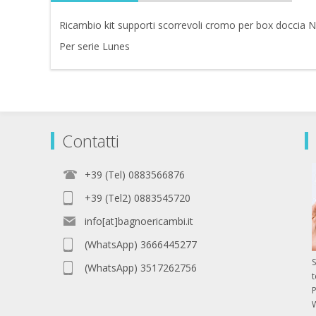
Ricambio kit supporti scorrevoli cromo per box doccia 
Per serie Lunes
Contatti
+39 (Tel) 0883566876
+39 (Tel2) 0883545720
info[at]bagnoericambi.it
(WhatsApp) 3666445277
S
(WhatsApp) 3517262756
P