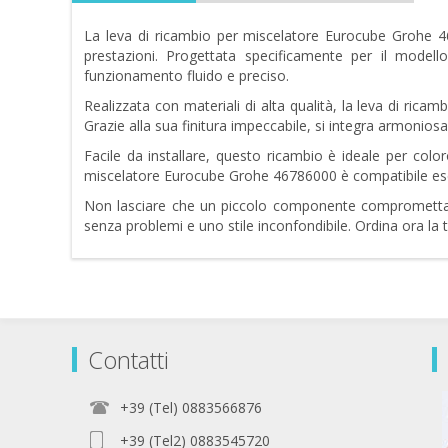
La leva di ricambio per miscelatore Eurocube Grohe 4
prestazioni. Progettata specificamente per il model
funzionamento fluido e preciso.
Realizzata con materiali di alta qualità, la leva di ric
Grazie alla sua finitura impeccabile, si integra armonios
Facile da installare, questo ricambio è ideale per colo
miscelatore Eurocube Grohe 46786000 è compatibile esclu
Non lasciare che un piccolo componente comprometta l'ef
senza problemi e uno stile inconfondibile. Ordina ora la 
Contatti
+39 (Tel) 0883566876
+39 (Tel2) 0883545720