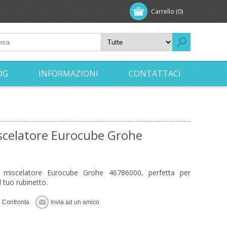
Carrello
(0)
OG
INFORMAZIONI
CONTATTACI
iscelatore Eurocube Grohe
r miscelatore Eurocube Grohe 46786000, perfetta per
el tuo rubinetto.