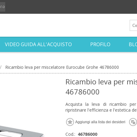
iano
VIDEO GUIDA ALL'ACQUISTO
PROFILO
BL
/
Ricambio leva per miscelatore Eurocube Grohe 46786000
Ricambio leva per m
46786000
Acquista la leva di ricambio pe
ripristinare l'efficienza e l'estetica d
Cod.:
46786000