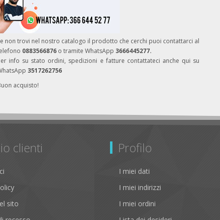
e non trovi nel nostro catalogo il prodotto che cerchi puoi contattarci al
telefono
0883566876
o tramite WhatsApp
3666445277.
er info su stato ordini, spedizioni e fatture contattateci anche qui su
WhatsApp
3517262756
Buon acquisto!
io clienti
Profilo
ci
I miei dati
olicy
I miei indirizzi
l sito
I miei ordini
i recesso
Lista dei desideri