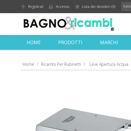
Ital
Registrati
Accesso
Lista dei desideri
(0)
HOME
PRODOTTI
MARCHI
Home
/
Ricambi Per Rubinetti
/
Leve Apertura Acqua