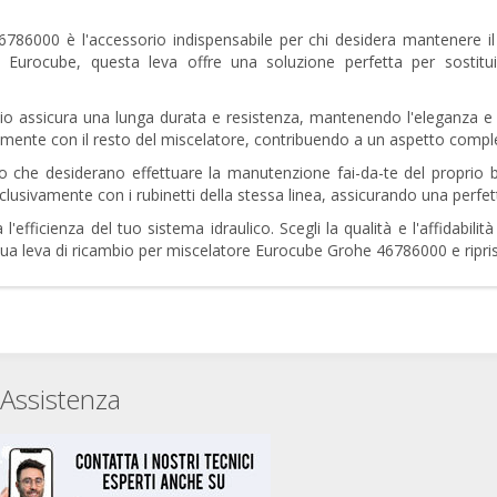
6786000 è l'accessorio indispensabile per chi desidera mantenere i
lo Eurocube, questa leva offre una soluzione perfetta per sostit
ambio assicura una lunga durata e resistenza, mantenendo l'eleganza 
amente con il resto del miscelatore, contribuendo a un aspetto comples
ro che desiderano effettuare la manutenzione fai-da-te del proprio 
sivamente con i rubinetti della stessa linea, assicurando una perfett
ficienza del tuo sistema idraulico. Scegli la qualità e l'affidabil
tua leva di ricambio per miscelatore Eurocube Grohe 46786000 e ripristi
Assistenza