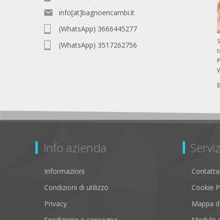
info[at]bagnoericambi.it
(WhatsApp) 3666445277
S
(WhatsApp) 3517262756
P
Info azienda
Serviz
Informazioni
Contatta
Condizioni di utilizzo
Cookie P
Privacy
Mappa de
Spedizione e consegna
Modulo d