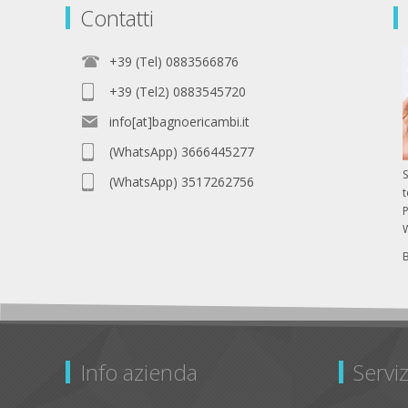
Contatti
+39 (Tel) 0883566876
+39 (Tel2) 0883545720
info[at]bagnoericambi.it
(WhatsApp) 3666445277
S
(WhatsApp) 3517262756
P
Info azienda
Serviz