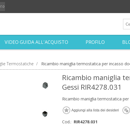
iano
VIDEO GUIDA ALL'ACQUISTO
PROFILO
BL
glie Termostatiche
/
Ricambio maniglia termostatica per incasso do
Ricambio maniglia te
Gessi RIR4278.031
Ricambio maniglia termostatica per
Cod.:
RIR4278.031