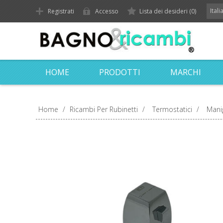
Ital
Registrati
Accesso
Lista dei desideri
(0)
HOME
PRODOTTI
MARCHI
Home
/
Ricambi Per Rubinetti
/
Termostatici
/
Mani