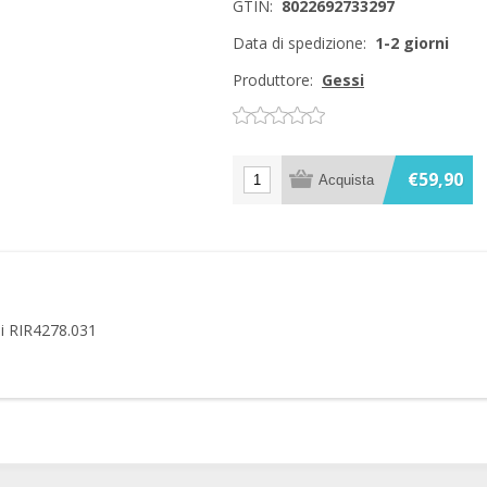
GTIN:
8022692733297
Data di spedizione:
1-2 giorni
Produttore:
Gessi
€59,90
si RIR4278.031