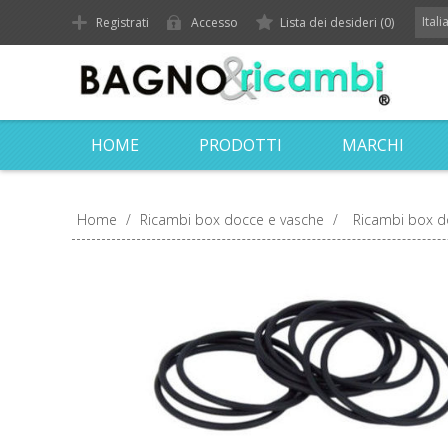
Ital
Registrati
Accesso
Lista dei desideri
(0)
HOME
PRODOTTI
MARCHI
Home
/
Ricambi box docce e vasche
/
Ricambi box d