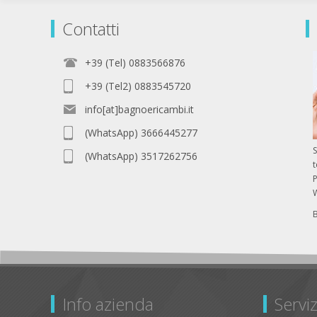
Contatti
+39 (Tel) 0883566876
+39 (Tel2) 0883545720
info[at]bagnoericambi.it
(WhatsApp) 3666445277
S
(WhatsApp) 3517262756
P
Info azienda
Serviz