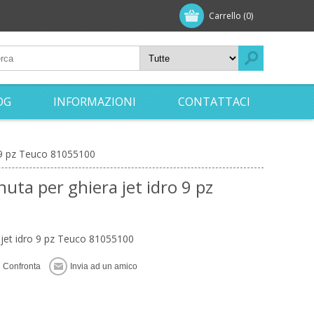
Carrello
(0)
OG
INFORMAZIONI
CONTATTACI
o 9 pz Teuco 81055100
nuta per ghiera jet idro 9 pz
a jet idro 9 pz Teuco 81055100