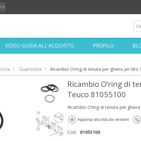
iano
VIDEO GUIDA ALL'ACQUISTO
PROFILO
BL
occia
/
Guarnizioni
/
Ricambio O’ring di tenuta per ghiera jet idr
Ricambio O’ring di te
Teuco 81055100
Ricambio O’ring di tenuta per ghier
Cod.:
81055100