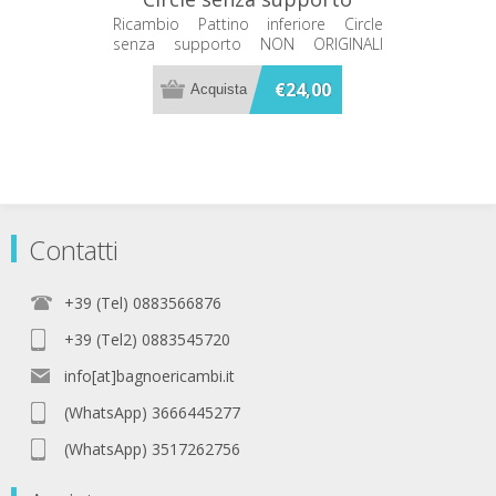
STAMPATI IN 3D Cesana
Ricambio Pattino inferiore Circle
senza supporto NON ORIGINALI
mrn072298ssup(SENZA
STAMPATI IN 3D Cesana
MOLLA)
mrn072298ssup
€24,00
Contatti
+39 (Tel) 0883566876
+39 (Tel2) 0883545720
info[at]bagnoericambi.it
(WhatsApp) 3666445277
(WhatsApp) 3517262756