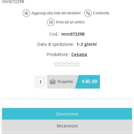
mrn072298
Cod.:
mrn072298
Data di spedizione:
1-2 giorni
Produttore:
Cesana
€45,00
Descrizione
Recensioni