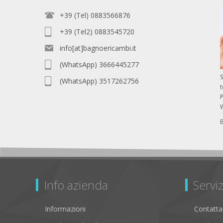
+39 (Tel) 0883566876
+39 (Tel2) 0883545720
info[at]bagnoericambi.it
(WhatsApp) 3666445277
S
(WhatsApp) 3517262756
P
Info azienda
Serviz
Informazioni
Contatta