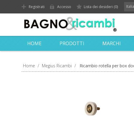
Ital
Registrati
Accesso
Lista dei desideri
(0)
HOME
PRODOTTI
MARCHI
Home
/
Megius Ricambi
/
Ricambio rotella per box d