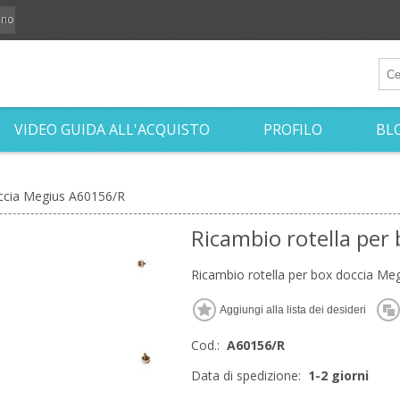
iano
VIDEO GUIDA ALL'ACQUISTO
PROFILO
BL
occia Megius A60156/R
Ricambio rotella per
Ricambio rotella per box doccia Me
Cod.:
A60156/R
Data di spedizione:
1-2 giorni