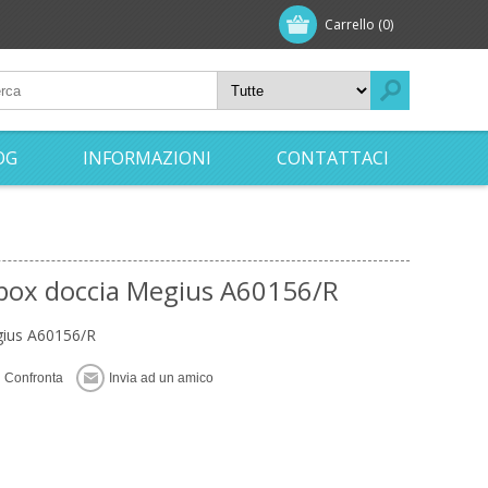
Carrello
(0)
OG
INFORMAZIONI
CONTATTACI
 box doccia Megius A60156/R
gius A60156/R