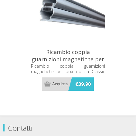
Ricambio coppia
guarnizioni magnetiche per
box doccia Classic Megius
Ricambio coppia guarnizioni
magnetiche per box doccia Classic
A30028/S
Megius A30028/S
€39,90
Contatti