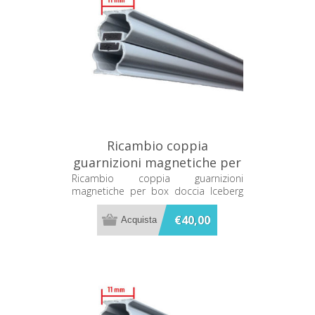
Ricambio coppia
guarnizioni magnetiche per
box doccia Iceberg Megius
Ricambio coppia guarnizioni
magnetiche per box doccia Iceberg
A10008
Megius A10008
€40,00