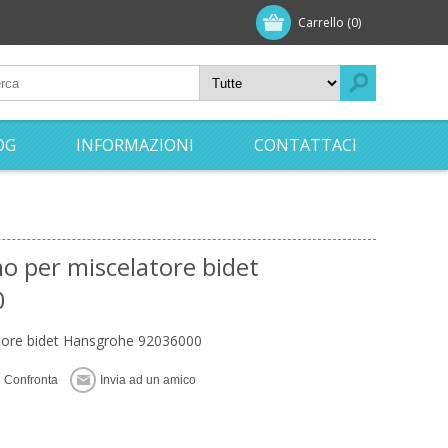
Carrello
(0)
OG
INFORMAZIONI
CONTATTACI
o per miscelatore bidet
0
tore bidet Hansgrohe 92036000