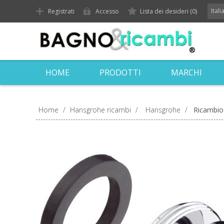
Ital
Registrati
Accesso
Lista dei desideri
(0)
HOME
PRODOTTI
MARCHI
Home
/
Hansgrohe ricambi
/
Hansgrohe
/
Ricambio