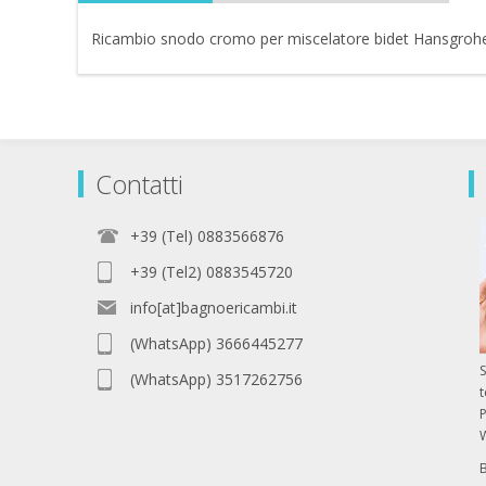
Ricambio snodo cromo per miscelatore bidet Hansgro
Contatti
+39 (Tel) 0883566876
+39 (Tel2) 0883545720
info[at]bagnoericambi.it
(WhatsApp) 3666445277
S
(WhatsApp) 3517262756
P