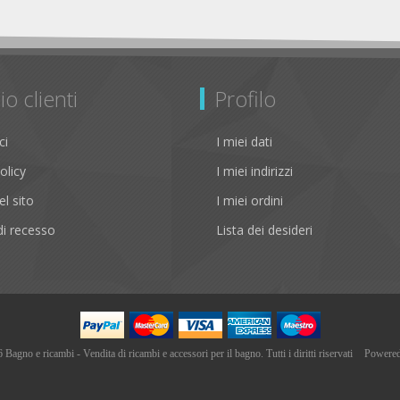
io clienti
Profilo
ci
I miei dati
olicy
I miei indirizzi
l sito
I miei ordini
i recesso
Lista dei desideri
agno e ricambi - Vendita di ricambi e accessori per il bagno. Tutti i diritti riservati
Powere