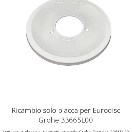
Ricambio solo placca per Eurodisc
Grohe 33665L00
Acquista la placca di ricambio originale Grohe Eurodisc 33665L00.