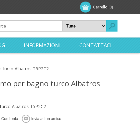
Carrello
(0)
OG
INFORMAZIONI
CONTATTACI
o turco Albatros T5P2C2
omo per bagno turco Albatros
 turco Albatros T5P2C2