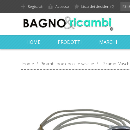
Ital
Registrati
Accesso
Lista dei desideri
(0)
HOME
PRODOTTI
MARCHI
Home
/
Ricambi box docce e vasche
/
Ricambi Vasch