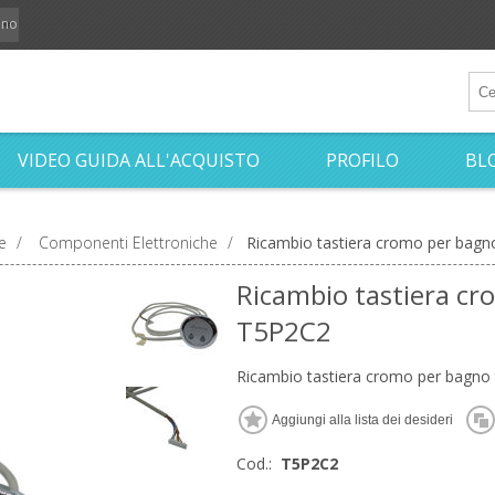
iano
VIDEO GUIDA ALL'ACQUISTO
PROFILO
BL
e
/
Componenti Elettroniche
/
Ricambio tastiera cromo per bagn
Ricambio tastiera cr
T5P2C2
Ricambio tastiera cromo per bagno
Cod.:
T5P2C2