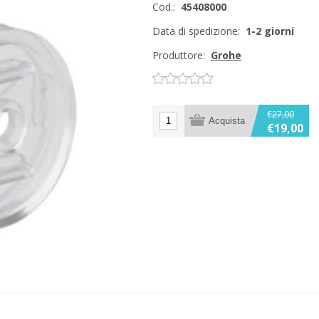
Cod.:
45408000
Data di spedizione:
1-2 giorni
Produttore:
Grohe
€27,00
€19,00