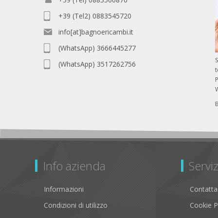
+39 (Tel2) 0883545720
info[at]bagnoericambi.it
(WhatsApp) 3666445277
S
(WhatsApp) 3517262756
P
Info azienda
Serviz
Informazioni
Contatta
Condizioni di utilizzo
Cookie P