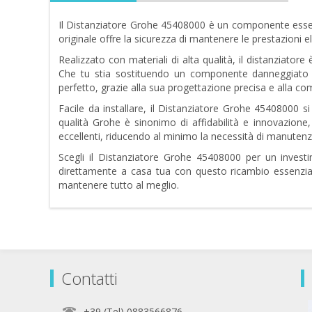
Il Distanziatore Grohe 45408000 è un componente essen
originale offre la sicurezza di mantenere le prestazioni e
Realizzato con materiali di alta qualità, il distanziatore
Che tu stia sostituendo un componente danneggiato o
perfetto, grazie alla sua progettazione precisa e alla comp
Facile da installare, il Distanziatore Grohe 45408000 s
qualità Grohe è sinonimo di affidabilità e innovazione
eccellenti, riducendo al minimo la necessità di manutenzi
Scegli il Distanziatore Grohe 45408000 per un investime
direttamente a casa tua con questo ricambio essenzial
mantenere tutto al meglio.
Contatti
+39 (Tel) 0883566876