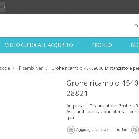
iano
VIDEO GUIDA ALL'ACQUISTO
PROFILO
BL
occia
/
Ricambi Vari
/
Grohe ricambio 45408000 Distanziatore pe
Grohe ricambio 4540
28821
Acquista il Distanziatore Grohe 45
Assicurati prestazioni ottimali pe
qualità.