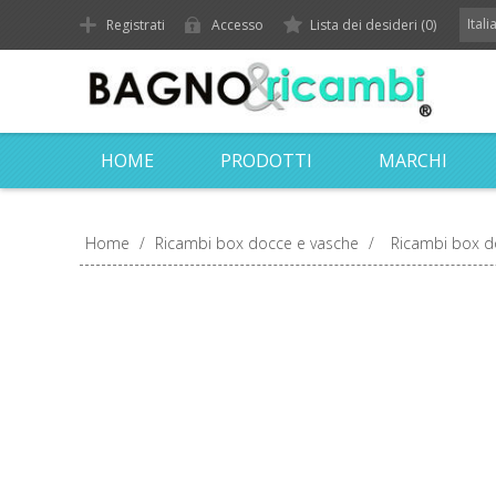
Ital
Registrati
Accesso
Lista dei desideri
(0)
HOME
PRODOTTI
MARCHI
Home
/
Ricambi box docce e vasche
/
Ricambi box d