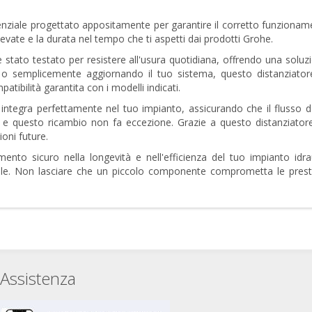
ziale progettato appositamente per garantire il corretto funziona
levate e la durata nel tempo che ti aspetti dai prodotti Grohe.
 è stato testato per resistere all'usura quotidiana, offrendo una soluz
 semplicemente aggiornando il tuo sistema, questo distanziatore
atibilità garantita con i modelli indicati.
i integra perfettamente nel tuo impianto, assicurando che il flusso d
, e questo ricambio non fa eccezione. Grazie a questo distanziatore
oni future.
nto sicuro nella longevità e nell'efficienza del tuo impianto idrauli
e. Non lasciare che un piccolo componente comprometta le prestazi
Assistenza