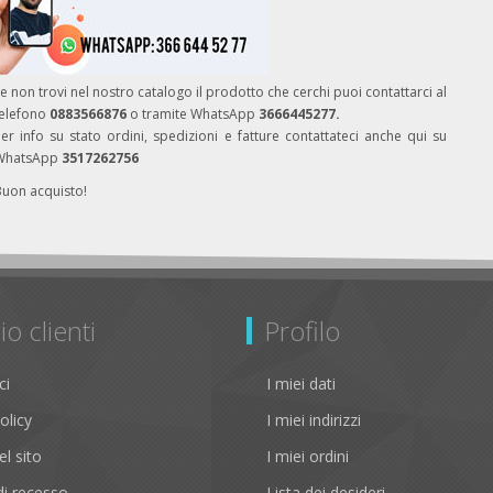
e non trovi nel nostro catalogo il prodotto che cerchi puoi contattarci al
telefono
0883566876
o tramite WhatsApp
3666445277.
er info su stato ordini, spedizioni e fatture contattateci anche qui su
WhatsApp
3517262756
Buon acquisto!
io clienti
Profilo
ci
I miei dati
olicy
I miei indirizzi
l sito
I miei ordini
i recesso
Lista dei desideri