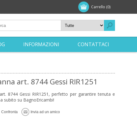
Carrello
(0)
OG
INFORMAZIONI
CONTATTACI
canna art. 8744 Gessi RIR1251
 art. 8744 Gessi RIR1251, perfetto per garantire tenuta e
dina subito su BagnoEricambi!