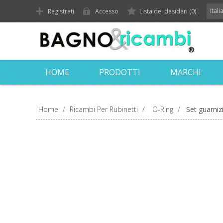
Ital
Registrati
Accesso
Lista dei desideri
(0)
HOME
PRODOTTI
MARCHI
Home
/
Ricambi Per Rubinetti
/
O-Ring
/
Set guarniz