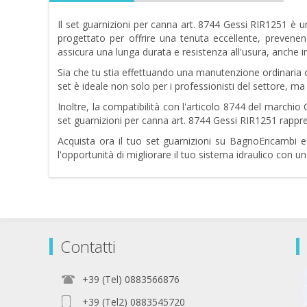
Il set guarnizioni per canna art. 8744 Gessi RIR1251 è u
progettato per offrire una tenuta eccellente, prevenend
assicura una lunga durata e resistenza all'usura, anche in 
Sia che tu stia effettuando una manutenzione ordinaria o u
set è ideale non solo per i professionisti del settore, m
Inoltre, la compatibilità con l'articolo 8744 del marchio G
set guarnizioni per canna art. 8744 Gessi RIR1251 rappres
Acquista ora il tuo set guarnizioni su BagnoEricambi e
l'opportunità di migliorare il tuo sistema idraulico con 
Contatti
+39 (Tel) 0883566876
+39 (Tel2) 0883545720