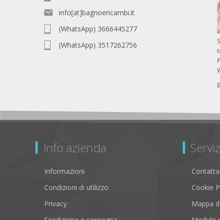
info[at]bagnoericambi.it
(WhatsApp) 3666445277
S
(WhatsApp) 3517262756
P
Info azienda
Serviz
Informazioni
Contatta
Condizioni di utilizzo
Cookie P
Privacy
Mappa de
Spedizione e consegna
Modulo d