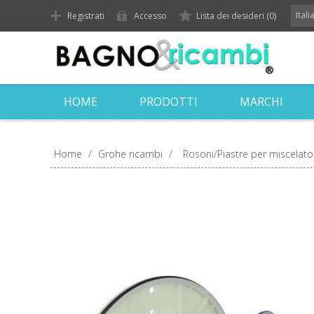
Ital
Registrati
Accesso
Lista dei desideri
(0)
HOME
PRODOTTI
MARCHI
Home
/
Grohe ricambi
/
Rosoni/Piastre per miscelato