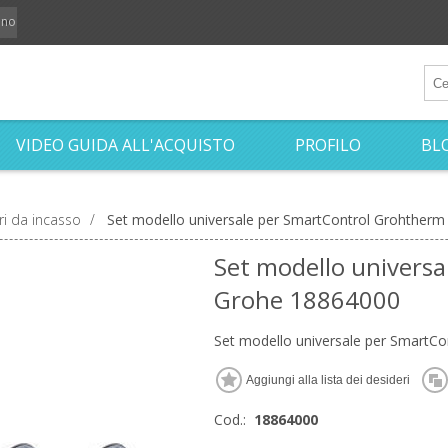
iano
VIDEO GUIDA ALL'ACQUISTO
PROFILO
BL
ri da incasso
/
Set modello universale per SmartControl Grohther
Set modello univers
Grohe 18864000
Set modello universale per SmartC
Cod.:
18864000