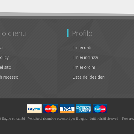
io clienti
Profilo
ci
I miei dati
olicy
I miei indirizzi
l sito
I miei ordini
i recesso
Lista dei desideri
agno e ricambi - Vendita di ricambi e accessori per il bagno. Tutti i diritti riservati
Powere