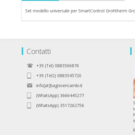
Set modello universale per SmartControl Grohtherm G
Contatti
+39 (Tel) 0883566876
+39 (Tel2) 0883545720
info[at]bagnoericambi.it
(WhatsApp) 3666445277
S
(WhatsApp) 3517262756
P