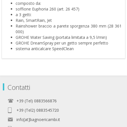
composto da:
soffione Euphoria 260 (art. 26 457)
a 3 getti:
Rain, SmartRain, Jet
Rainshower braccio a parete sporgenza 380 mm (28 361
000)
GROHE Water Saving (portata limitata a 9,5 l/min)
GROHE DreamSpray per un getto sempre perfetto
sistema anticalcare SpeedClean
Contatti
+39 (Tel) 0883566876
+39 (Tel2) 0883545720
info[at]bagnoericambi.it