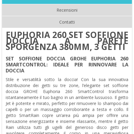
Recensioni
Contatti
EUPHORIA 260 SET SOFFIONE
DOCCIA A PARETE
SPORGENZA 380MM, 3 GETTI
SET SOFFIONE DOCCIA GROHE EUPHORIA 260
SMARTCONTROL: IDEALE PER RINNOVARE LA
DOCCIA
Stile e versatilità sotto la doccia! Con la sua innovativa
distribuzione dei getti su tre zone, l’elegante set soffione
doccia GROHE Euphoria 260 SmartControl trasforma
istantaneamente il tuo bagno in un ambiente lussuoso. Il getto
Jet è potente e mirato, perfetto per rimuovere lo shampoo dai
capelli o per un massaggio corroborante a testa e collo. Il
getto SmartRain copre un’area più ampia per offrire una
sensazione energizzante e insieme rilassante, mentre il getto
Rain utilizza tutti gli ugelli del generoso disco getti per
avvolgere completamente il corpo in una meravigliosa