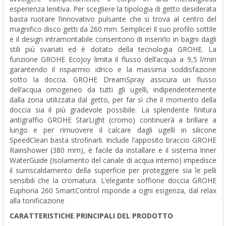
esperienza lenitiva. Per scegliere la tipologia di getto desiderata
basta ruotare l’innovativo pulsante che si trova al centro del
magnifico disco getti da 260 mm. Semplice! Il suo profilo sottile
e il design intramontabile consentono di inserirlo in bagni dagli
stili più svariati ed è dotato della tecnologia GROHE. La
funzione GROHE EcoJoy limita il flusso dell’acqua a 9,5 l/min
garantendo il risparmio idrico e la massima soddisfazione
sotto la doccia. GROHE DreamSpray assicura un flusso
dell’acqua omogeneo da tutti gli ugelli, indipendentemente
dalla zona utilizzata dal getto, per far sì che il momento della
doccia sia il più gradevole possibile. La splendente finitura
antigraffio GROHE StarLight (cromo) continuerà a brillare a
lungo e per rimuovere il calcare dagli ugelli in silicone
SpeedClean basta strofinarli. Include l’apposito braccio GROHE
Rainshower (380 mm), è facile da installare e il sistema Inner
WaterGuide (Isolamento del canale di acqua interno) impedisce
il surriscaldamento della superficie per proteggere sia le pelli
sensibili che la cromatura. L’elegante soffione doccia GROHE
Euphoria 260 SmartControl risponde a ogni esigenza, dal relax
alla tonificazione
CARATTERISTICHE PRINCIPALI DEL PRODOTTO