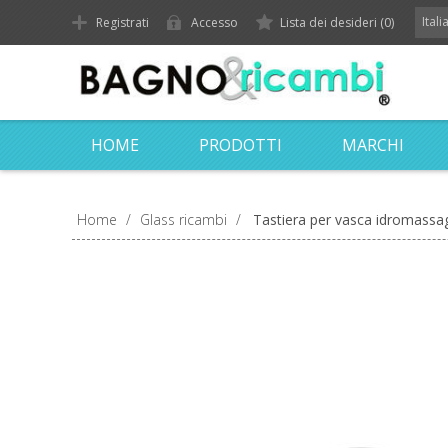
Ital
Registrati
Accesso
Lista dei desideri
(0)
HOME
PRODOTTI
MARCHI
Home
/
Glass ricambi
/
Tastiera per vasca idromassa