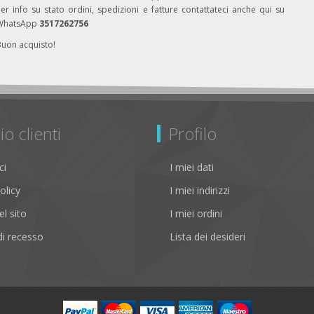
er info su stato ordini, spedizioni e fatture contattateci anche qui su
WhatsApp
3517262756
Buon acquisto!
io clienti
Profilo
ci
I miei dati
olicy
I miei indirizzi
l sito
I miei ordini
i recesso
Lista dei desideri