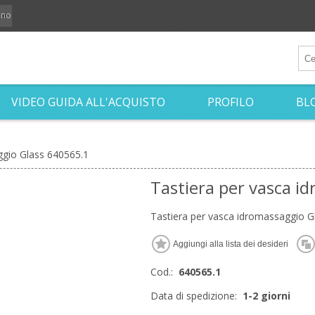
iano
VIDEO GUIDA ALL'ACQUISTO
PROFILO
BL
ggio Glass 640565.1
Tastiera per vasca i
Tastiera per vasca idromassaggio G
Cod.:
640565.1
Data di spedizione:
1-2 giorni