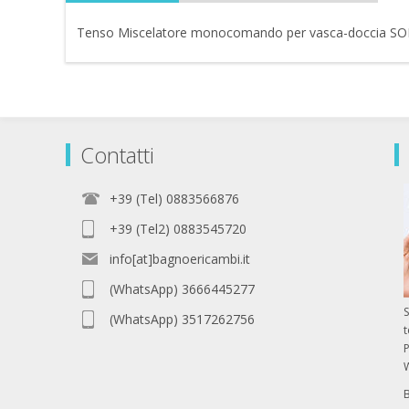
Tenso Miscelatore monocomando per vasca-doccia 
Contatti
+39 (Tel) 0883566876
+39 (Tel2) 0883545720
info[at]bagnoericambi.it
(WhatsApp) 3666445277
S
(WhatsApp) 3517262756
P