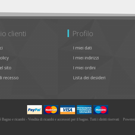
io clienti
Profilo
ci
I miei dati
olicy
I miei indirizzi
l sito
I miei ordini
i recesso
Lista dei desideri
agno e ricambi - Vendita di ricambi e accessori per il bagno. Tutti i diritti riservati
Powere