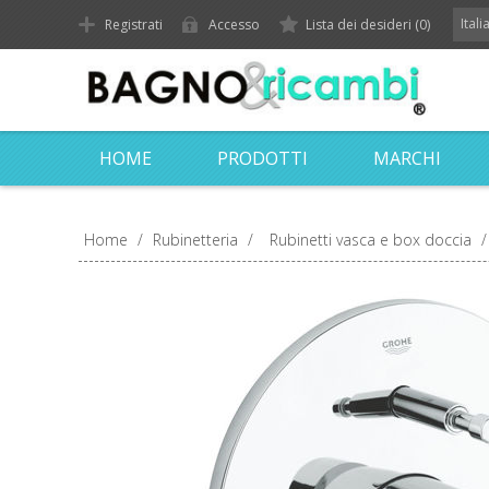
Ital
Registrati
Accesso
Lista dei desideri
(0)
HOME
PRODOTTI
MARCHI
Home
/
Rubinetteria
/
Rubinetti vasca e box doccia
/