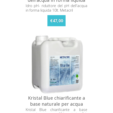
10lt. Metacril
Idro pH- riduttore del pH dell'acqua
in forma liquida 10lt. Metacril
€47,00
Kristal Blue chiarificante a
base naturale per acqua
SPA e piscine 5 lt 49705001
Kristal Blue chiarificante a base