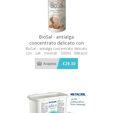
BioSal - antialga
concentrato delicato con
sali minerali 500ml Metacril
BioSal - antialga concentrato delicato
con sali minerali 500ml Metacril
73000501
73000501
€29,30