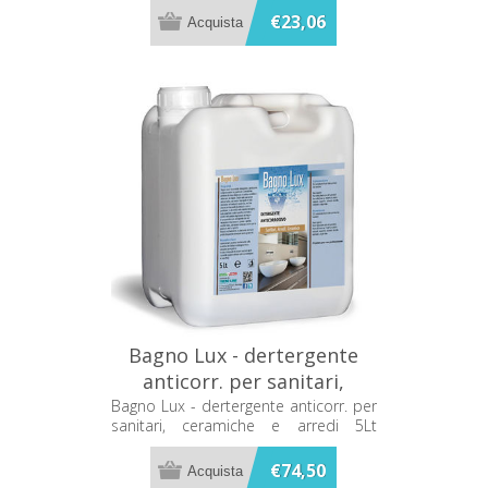
€23,06
Bagno Lux - dertergente
anticorr. per sanitari,
ceramiche e arredi 5Lt
Bagno Lux - dertergente anticorr. per
sanitari, ceramiche e arredi 5Lt
Metacril 11705001
Metacril 11705001
€74,50