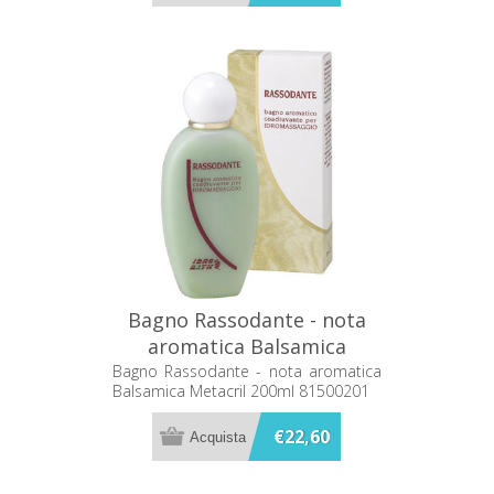
Bagno Rassodante - nota
aromatica Balsamica
Metacril 200ml 81500201
Bagno Rassodante - nota aromatica
Balsamica Metacril 200ml 81500201
€22,60