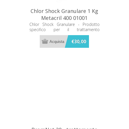
Chlor Shock Granulare 1 Kg
Metacril 400 01001
Chlor Shock Granulare - Prodotto
specifico per il trattamento
sanificante dell’acqua di Piscina o Spa
idromassaggio. La formulazione in
€30,00
granuli a rapida dissoluzione rende il
prodotto ideale sia per il trattamento
di mantenimento che per effettuare
un intervento sanificante shock (o
trattamento d’urto).