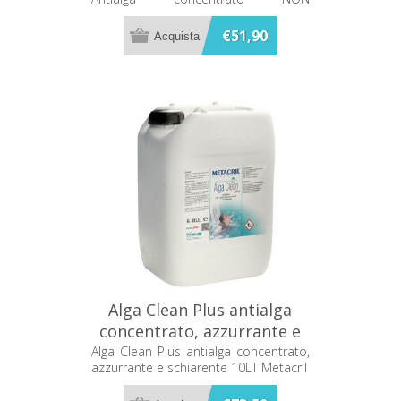
SCHIUMOGENO ad azione azzurrante
e schiarente.
€51,90
Alga Clean Plus antialga
concentrato, azzurrante e
schiarente 10LT Metacril
Alga Clean Plus antialga concentrato,
azzurrante e schiarente 10LT Metacril