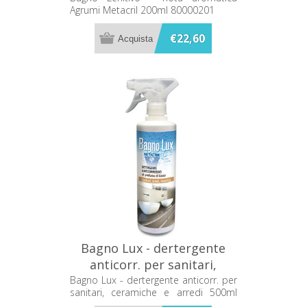
Agrumi Metacril 200ml 80000201
€22,60
Bagno Lux - dertergente
anticorr. per sanitari,
ceramiche e arredi 500ml
Bagno Lux - dertergente anticorr. per
sanitari, ceramiche e arredi 500ml
Metacril 11500501
Metacril 11500501