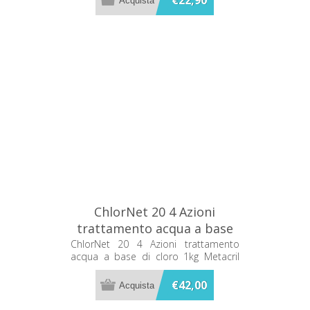
€22,90
granuli a rapida dissoluzione rende il
prodotto ideale sia per il trattamento
di mantenimento che per effettuare
un intervento sanificante shock (o
trattamento d’urto).
ChlorNet 20 4 Azioni
trattamento acqua a base
di cloro 1kg Metacril
ChlorNet 20 4 Azioni trattamento
acqua a base di cloro 1kg Metacril
41701001
41701001
€42,00