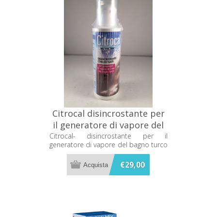
Citrocal disincrostante per
il generatore di vapore del
bagno turco 200ml Metacril
Citrocal- disincrostante per il
generatore di vapore del bagno turco
06300001
200ml Metacril 06300001
€29,00