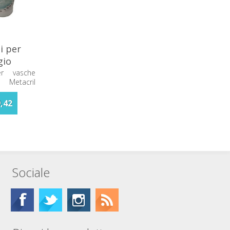
i per
gio
300001
er vasche
Metacril
,42
Sociale