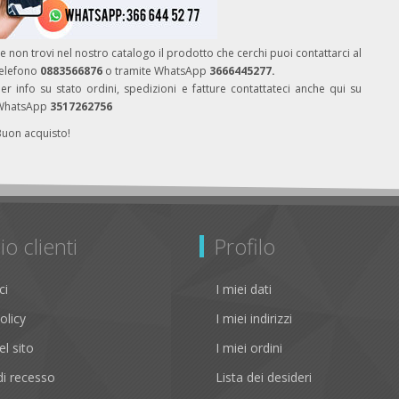
e non trovi nel nostro catalogo il prodotto che cerchi puoi contattarci al
telefono
0883566876
o tramite WhatsApp
3666445277.
er info su stato ordini, spedizioni e fatture contattateci anche qui su
WhatsApp
3517262756
Buon acquisto!
io clienti
Profilo
ci
I miei dati
olicy
I miei indirizzi
l sito
I miei ordini
i recesso
Lista dei desideri