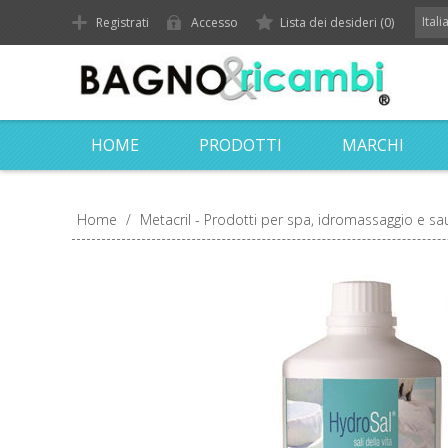
Ital
Registrati
Accesso
Lista dei desideri
(0)
HOME
PRODOTTI
MARCHI
Home
/
Metacril - Prodotti per spa, idromassaggio e s