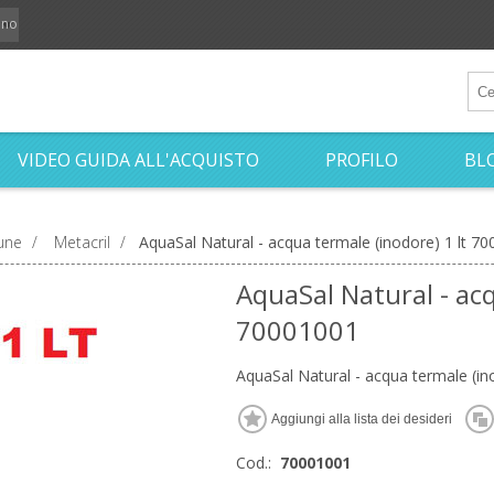
iano
VIDEO GUIDA ALL'ACQUISTO
PROFILO
BL
aune
/
Metacril
/
AquaSal Natural - acqua termale (inodore) 1 lt 7
AquaSal Natural - acq
70001001
AquaSal Natural - acqua termale (in
Cod.:
70001001