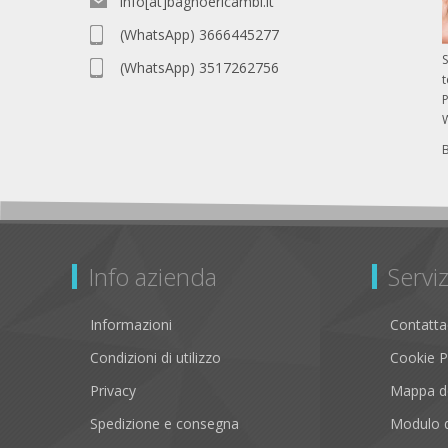
info[at]bagnoericambi.it
(WhatsApp) 3666445277
S
(WhatsApp) 3517262756
P
Info azienda
Serviz
Informazioni
Contatta
Condizioni di utilizzo
Cookie P
Privacy
Mappa de
Spedizione e consegna
Modulo d