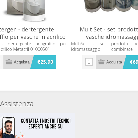
tergen - dertergente
MultiSet - set prodott
ffio per vasche in acrilico
vasche idromassag
Metacril 01000501
combinate Metacril 02
- dertergente antigraffio per
MultiSet - set prodotti p
acrilico Metacril 01000501
idromassaggio combinate 
02300001
€25,90
€69
Assistenza