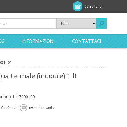
Carrello
(0)
OG
INFORMAZIONI
CONTATTACI
0001001
ua termale (inodore) 1 lt
odore) 1 lt 70001001