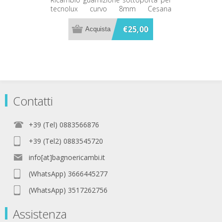
curvo 8mm Cesana
tecnolux curvo 8mm Cesana
62090044786
62090044786
€25,00
Contatti
+39 (Tel) 0883566876
+39 (Tel2) 0883545720
info[at]bagnoericambi.it
(WhatsApp) 3666445277
(WhatsApp) 3517262756
Assistenza