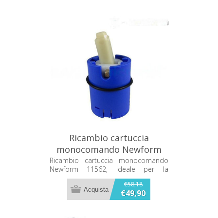
Ricambio cartuccia
monocomando Newform
11562
Ricambio cartuccia monocomando
Newform 11562, ideale per la
sostituzione della cartuccia del
€58,18
miscelatore.
€49,90