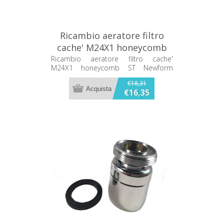
Ricambio aeratore filtro
cache' M24X1 honeycomb
ST Newform 81.00.000
Ricambio aeratore filtro cache'
M24X1 honeycomb ST Newform
81.00.000
€18,31
€16,35