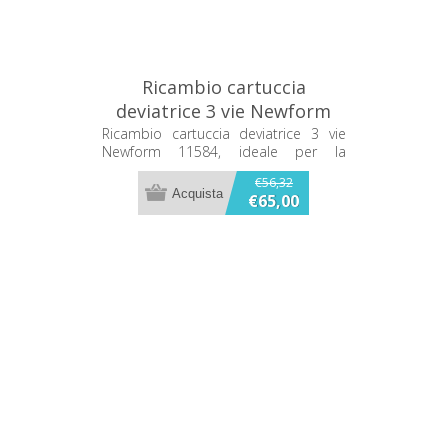
Ricambio cartuccia
deviatrice 3 vie Newform
11584
Ricambio cartuccia deviatrice 3 vie
Newform 11584, ideale per la
sostituzione del componente del
€56,32
rubinetto.
€65,00