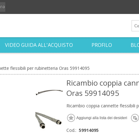
iano
VIDEO GUIDA ALL'ACQUISTO
PROFILO
BL
tte flessibili per rubinetteria Oras 59914095
Ricambio coppia canne
Oras 59914095
Ricambio coppia cannette flessibili 
Cod.:
59914095