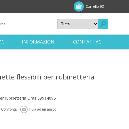
Carrello
(0)
OG
INFORMAZIONI
CONTATTACI
tte flessibili per rubinetteria
per rubinetteria Oras 59914095