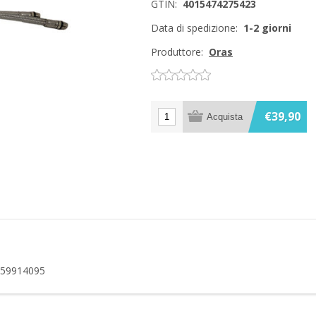
GTIN:
4015474275423
Data di spedizione:
1-2 giorni
Produttore:
Oras
€39,90
as 59914095