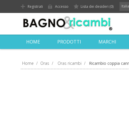
Ital
Registrati
Accesso
Lista dei desideri
(0)
HOME
PRODOTTI
MARCHI
Home
/
Oras
/
Oras ricambi
/
Ricambio coppia canne