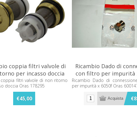
io coppia filtri valvole di
Ricambio Dado di conn
torno per incasso doccia
con filtro per impurità
Oras 178295
Oras 600147v
coppia filtri valvole di non ritorno
Ricambio Dado di connessione 
so doccia Oras 178295
per impurità x 6050f Oras 60014
€45,00
€8