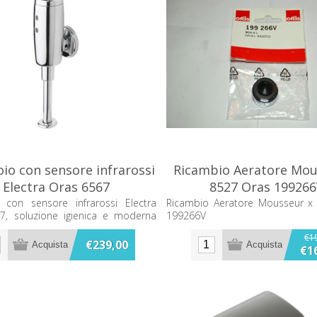
oio con sensore infrarossi
Ricambio Aeratore Mou
Electra Oras 6567
8527 Oras 19926
o con sensore infrarossi Electra
Ricambio Aeratore Mousseur x
7, soluzione igienica e moderna
199266V
 pubblici e ambienti professionali.
€1
€239,00
€1