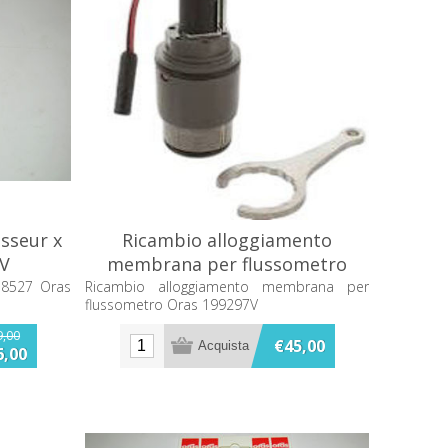
sseur x
Ricambio alloggiamento
6V
membrana per flussometro
Oras 199297V
 8527 Oras
Ricambio alloggiamento membrana per
flussometro Oras 199297V
9,00
€45,00
6,00