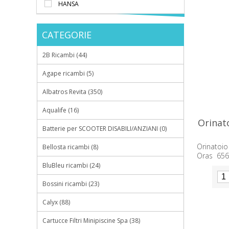
HANSA
CATEGORIE
2B Ricambi (44)
Agape ricambi (5)
Albatros Revita (350)
Aqualife (16)
Orinat
Batterie per SCOOTER DISABILI/ANZIANI (0)
Orinatoi
Bellosta ricambi (8)
Oras 656
per bagni
BluBleu ricambi (24)
Bossini ricambi (23)
Calyx (88)
Cartucce Filtri Minipiscine Spa (38)