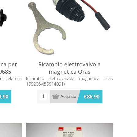
sca per
Ricambio elettrovalvola
9685
magnetica Oras
199206V(59914091)
miscelatore
Ricambio elettrovalvola magnetica Oras
199206V(59914091)
8,90
€86,90