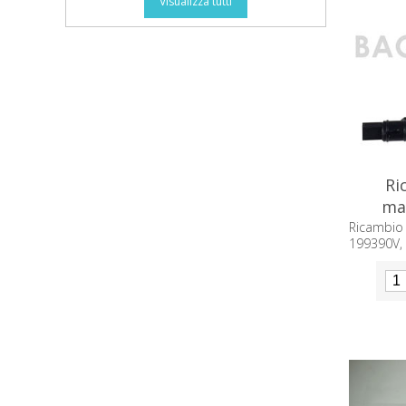
Visualizza tutti
Ri
ma
Ricambio
199390V,
component