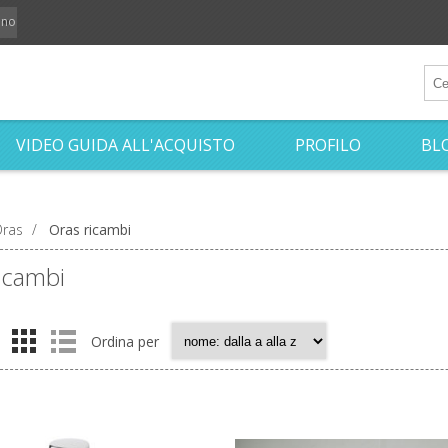
iano
VIDEO GUIDA ALL'ACQUISTO
PROFILO
BL
ras
/
Oras ricambi
icambi
Ordina per