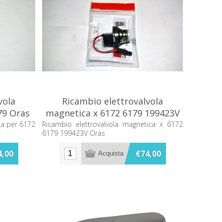
vola
Ricambio elettrovalvola
79 Oras
magnetica x 6172 6179 199423V
Oras
ca per 6172
Ricambio elettrovalvola magnetica x 6172
6179 199423V Oras
4,00
€74,00