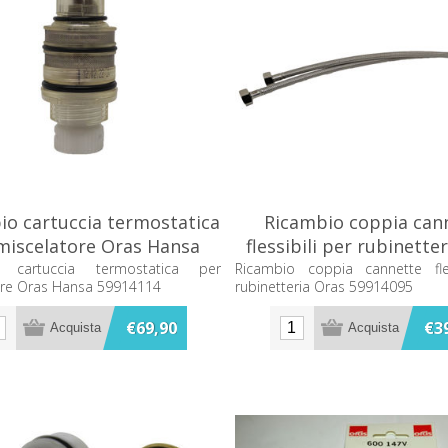
io cartuccia termostatica
Ricambio coppia can
miscelatore Oras Hansa
flessibili per rubinette
59914114
59914095
o cartuccia termostatica per
Ricambio coppia cannette fles
ore Oras Hansa 59914114
rubinetteria Oras 59914095
€69,90
€3