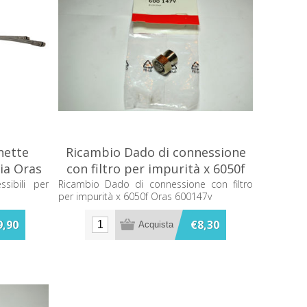
nette
Ricambio Dado di connessione
ria Oras
con filtro per impurità x 6050f
Oras 600147v
sibili per
Ricambio Dado di connessione con filtro
per impurità x 6050f Oras 600147v
9,90
€8,30