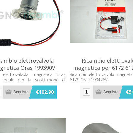
cambio elettrovalvola
Ricambio elettroval
gnetica Oras 199390V
magnetica per 6172 61
199426V
 elettrovalvola magnetica Oras
Ricambio elettrovalvola magneti
 ideale per la sostituzione di
6179 Oras 199426V
i compatibili.
€102,90
€5