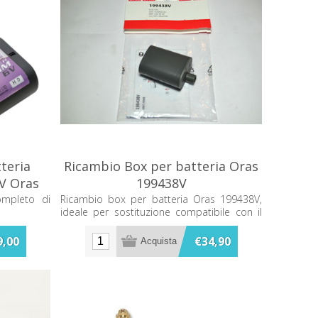
teria
Ricambio Box per batteria Oras
6V Oras
199438V
ompleto di
Ricambio box per batteria Oras 199438V,
ideale per sostituzione compatibile con il
sistema originale.
9,00
€34,90