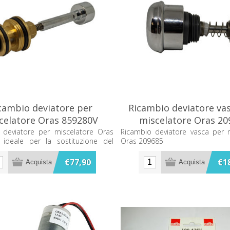
cambio deviatore per
Ricambio deviatore va
celatore Oras 859280V
miscelatore Oras 20
 deviatore per miscelatore Oras
Ricambio deviatore vasca per 
 ideale per la sostituzione del
Oras 209685
te usurato.
€77,90
€1