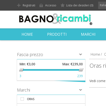
Ital
Registrati
Accesso
Lista dei desideri
(0)
HOME
PRODOTTI
MARCHI
Fascia prezzo
Home
/
O
Oras r
Min:
€3,00
Max:
€239,00
3
239
Vedi come
Marchi
ORAS