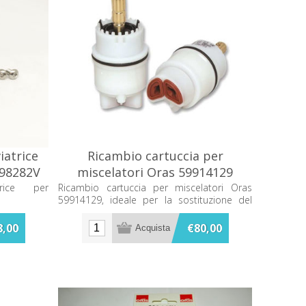
iatrice
Ricambio cartuccia per
198282V
miscelatori Oras 59914129
trice per
Ricambio cartuccia per miscelatori Oras
59914129, ideale per la sostituzione del
componente usurato.
8,00
€80,00