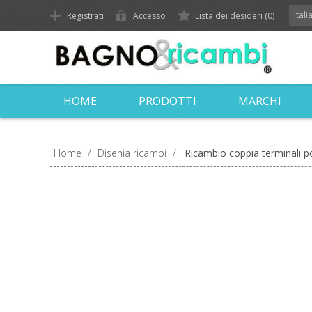
Ital
Registrati
Accesso
Lista dei desideri
(0)
HOME
PRODOTTI
MARCHI
Home
/
Disenia ricambi
/
Ricambio coppia terminali p