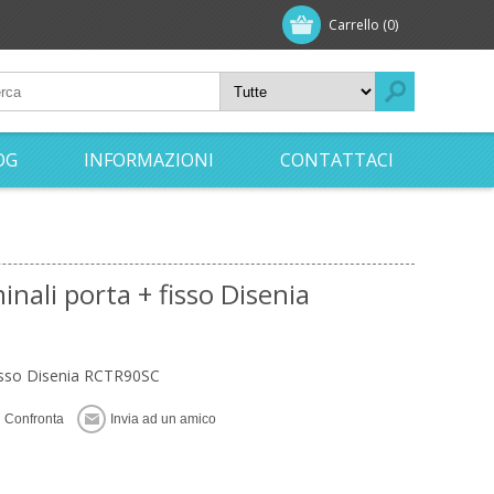
Carrello
(0)
OG
INFORMAZIONI
CONTATTACI
nali porta + fisso Disenia
fisso Disenia RCTR90SC