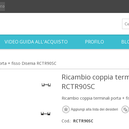
iano
VIDEO GUIDA ALL'ACQUISTO
PROFILO
BL
orta + fisso Disenia RCTR90SC
Ricambio coppia termi
RCTR90SC
Ricambio coppia terminali porta + 
Cod.:
RCTR90SC