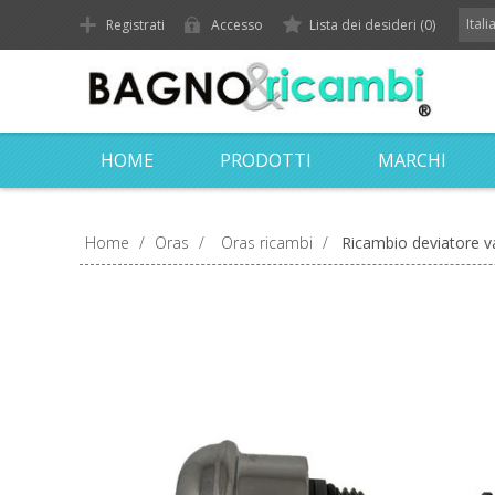
Ital
Registrati
Accesso
Lista dei desideri
(0)
HOME
PRODOTTI
MARCHI
Home
/
Oras
/
Oras ricambi
/
Ricambio deviatore v