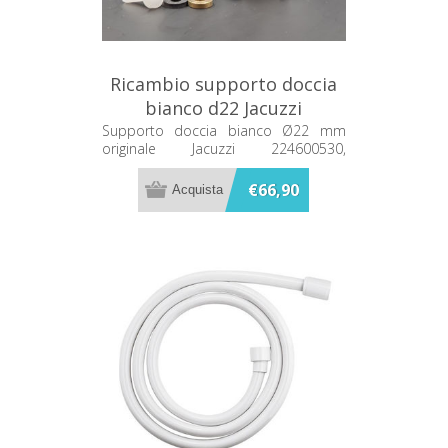
Ricambio supporto doccia
bianco d22 Jacuzzi
224600530
Supporto doccia bianco Ø22 mm
originale Jacuzzi 224600530,
compatibile con saliscendi e kit
doccia. Facile installazione e aggancio
€66,90
sicuro.