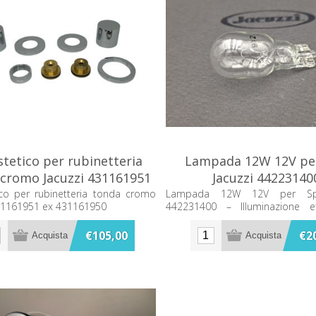
stetico per rubinetteria
Lampada 12W 12V pe
cromo Jacuzzi 431161951
Jacuzzi 44223140
ex 431161950
ico per rubinetteria tonda cromo
Lampada 12W 12V per Spa
431161951 ex 431161950
442231400 – Illuminazione ef
sicura per il tuo spazio beness
per garantire un'atmosfera ri
€105,00
€2
accogliente.