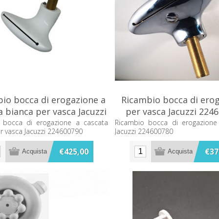
io bocca di erogazione a
Ricambio bocca di ero
a bianca per vasca Jacuzzi
per vasca Jacuzzi 224
224600790
 bocca di erogazione a cascata
Ricambio bocca di erogazione
r vasca Jacuzzi 224600790
Jacuzzi 224600780
€425,00
€37