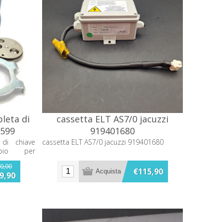
leta di
cassetta ELT AS7/0 jacuzzi
3599
919401680
 di chiave
cassetta ELT AS7/0 jacuzzi 919401680
mbio per
0,00
€115,90
9,90