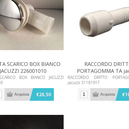
TA SCARICO BOX BIANCO
RACCORDO DRIT
JACUZZI 226001010
PORTAGOMMA TA jac
31161917
 SCARICO BOX BIANCO JACUZZI
RACCORDO DRITTO PORTA
10
jacuzzi 31161917
€26,50
€1