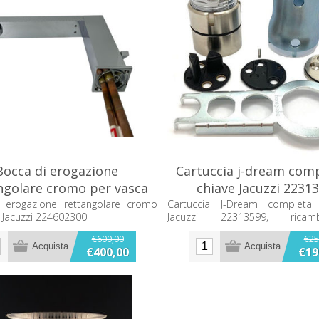
Bocca di erogazione
Cartuccia j-dream comp
ngolare cromo per vasca
chiave Jacuzzi 2231
Jacuzzi 224602300
 erogazione rettangolare cromo
Cartuccia J-Dream completa
 Jacuzzi 224602300
Jacuzzi 22313599, rica
manutenzione e sostituzione.
€600,00
€25
€400,00
€19