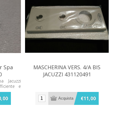
r Spa
MASCHERINA VERS. 4/A BIS
0
JACUZZI 431120491
 Jacuzzi
ficiente e
ere. Ideale
lassante e
0,00
€11,00