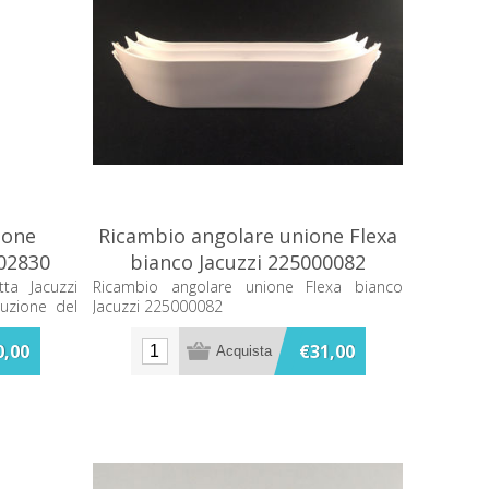
ione
Ricambio angolare unione Flexa
602830
bianco Jacuzzi 225000082
ta Jacuzzi
Ricambio angolare unione Flexa bianco
tuzione del
Jacuzzi 225000082
0,00
€31,00