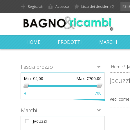
Ital
Registrati
Accesso
Lista dei desideri
(0)
HOME
PRODOTTI
MARCHI
Fascia prezzo
Home
/
J
Jacuzz
Min:
€4,00
Max:
€700,00
4
700
Vedi come
Marchi
JACUZZI