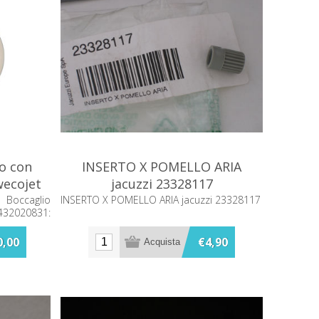
o con
INSERTO X POMELLO ARIA
wecojet
jacuzzi 23328117
1
Boccaglio
INSERTO X POMELLO ARIA jacuzzi 23328117
432020831:
estazioni
 idraulico.
0,00
€4,90
 versatile,
estico e