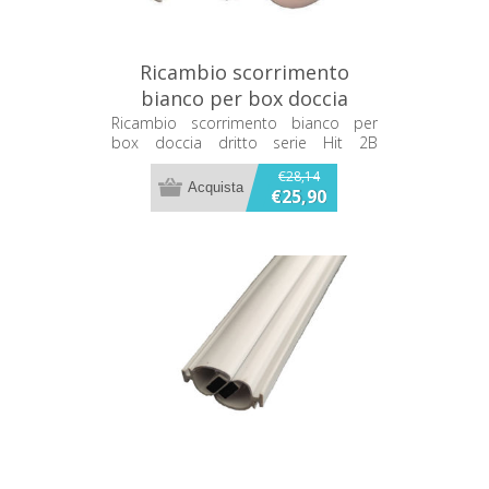
Ricambio scorrimento
bianco per box doccia
dritto serie Hit 2B MKS101
Ricambio scorrimento bianco per
box doccia dritto serie Hit 2B
MKS101
€28,14
€25,90