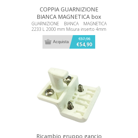
COPPIA GUARNIZIONE
BIANCA MAGNETICA box
doccia 2b 2233 L 2000 mm
GUARNIZIONE BIANCA MAGNETICA
2233 L 2000 mm Misura inserto 4mm
€57,96
€54,90
Ricambio gruppo gancio