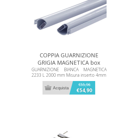
COPPIA GUARNIZIONE
GRIGIA MAGNETICA box
doccia 2b 2233 L 2000 mm
GUARNIZIONE BIANCA MAGNETICA
2233 L 2000 mm Misura inserto 4mm
€55,96
€54,90