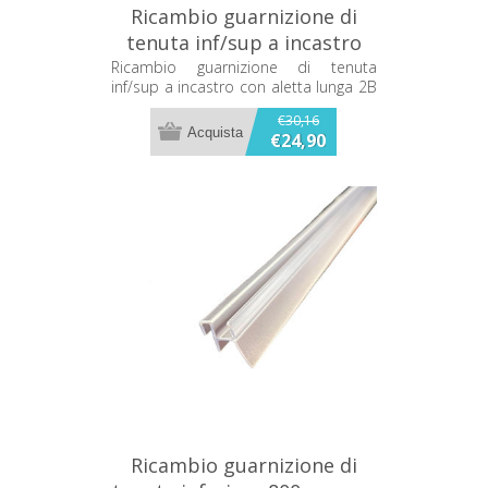
Ricambio guarnizione di
tenuta inf/sup a incastro
con aletta lunga 2B GT6980
Ricambio guarnizione di tenuta
inf/sup a incastro con aletta lunga 2B
GT6980
€30,16
€24,90
Ricambio guarnizione di