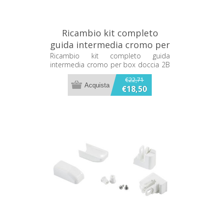
Ricambio kit completo
guida intermedia cromo per
box doccia 2B KIT14CCR0
Ricambio kit completo guida
intermedia cromo per box doccia 2B
KIT14CCR0
€22,71
€18,50