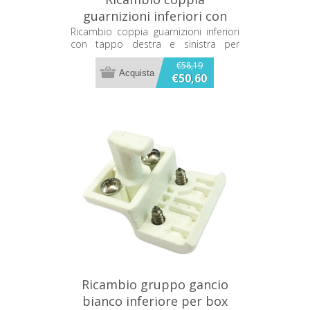
guarnizioni inferiori con
tappo destra e sinistra per
Ricambio coppia guarnizioni inferiori
con tappo destra e sinistra per
doccia 2B MZT8A2D/S
doccia 2B MZT8A2D/S
€58,19
€50,60
Ricambio gruppo gancio
bianco inferiore per box