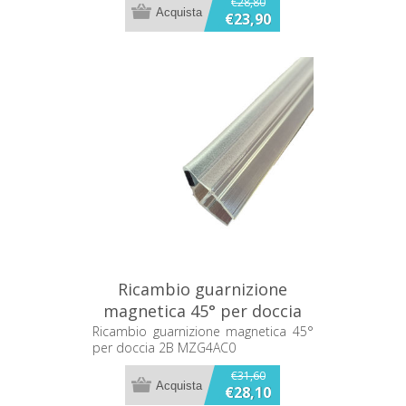
€28,80
€23,90
Ricambio guarnizione
magnetica 45° per doccia
2B MZG4AC0
Ricambio guarnizione magnetica 45°
per doccia 2B MZG4AC0
€31,60
€28,10