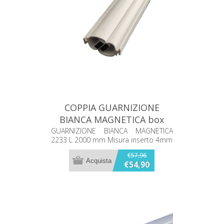
COPPIA GUARNIZIONE
BIANCA MAGNETICA box
doccia 2b 2233 L 2000 mm
GUARNIZIONE BIANCA MAGNETICA
2233 L 2000 mm Misura inserto 4mm
€57,96
€54,90