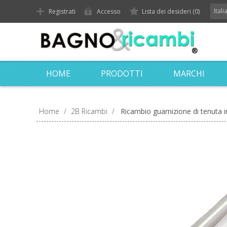
Ital
Registrati
Accesso
Lista dei desideri
(0)
HOME
PRODOTTI
MARCHI
Home
/
2B Ricambi
/
Ricambio guarnizione di tenuta