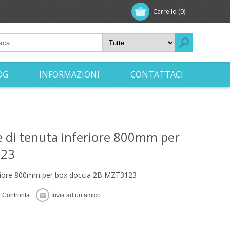
Carrello
(0)
OG
INFORMAZIONI
CONTATTACI
 di tenuta inferiore 800mm per
123
feriore 800mm per box doccia 2B MZT3123