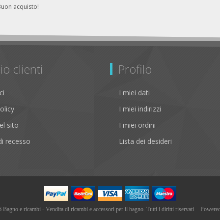
Buon acquisto!
io clienti
Profilo
ci
I miei dati
olicy
I miei indirizzi
l sito
I miei ordini
i recesso
Lista dei desideri
agno e ricambi - Vendita di ricambi e accessori per il bagno. Tutti i diritti riservati
Powere