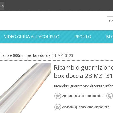
iano
VIDEO GUIDA ALL'ACQUISTO
PROFILO
BL
 inferiore 800mm per box doccia 2B MZT3123
Ricambio guarnizione
box doccia 2B MZT3
Ricambio guarnizione di tenuta in