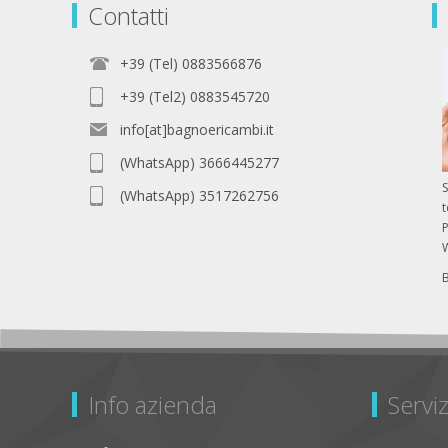
Contatti
+39 (Tel) 0883566876
+39 (Tel2) 0883545720
info[at]bagnoericambi.it
(WhatsApp) 3666445277
S
(WhatsApp) 3517262756
P
Info azienda
Serviz