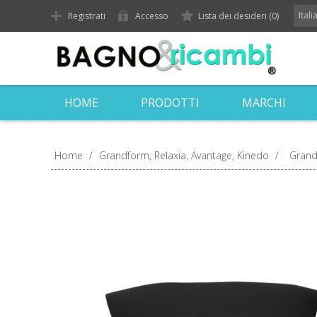
Ital
Registrati
Accesso
Lista dei desideri
(0)
HOME
PRODOTTI
MARCHI
Home
/
Grandform, Relaxia, Avantage, Kinedo
/
Grand