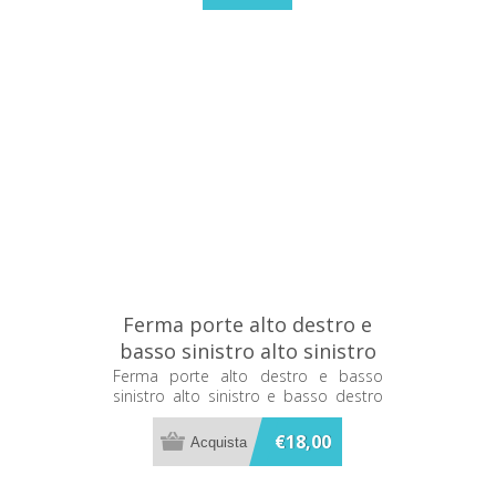
Ferma porte alto destro e
basso sinistro alto sinistro
e basso destro Grandform
Ferma porte alto destro e basso
sinistro alto sinistro e basso destro
Grandform
€18,00