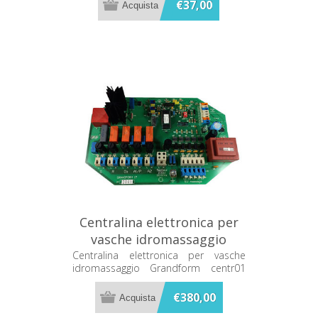
€37,00
Centralina elettronica per
vasche idromassaggio
Grandform centr01
Centralina elettronica per vasche
idromassaggio Grandform centr01
(compatibile con la tastiera cod.
tast01)
€380,00