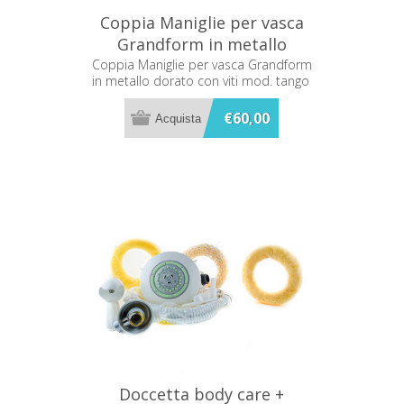
Coppia Maniglie per vasca
Grandform in metallo
dorato con viti mod. tango
Coppia Maniglie per vasca Grandform
in metallo dorato con viti mod. tango
€60,00
Doccetta body care +