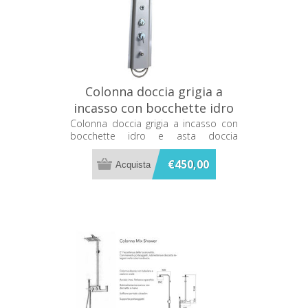
Colonna doccia grigia a
incasso con bocchette idro
e asta doccia Grandform
Colonna doccia grigia a incasso con
bocchette idro e asta doccia
COLDOCIDRO
Grandform COLDOCIDRO
€450,00