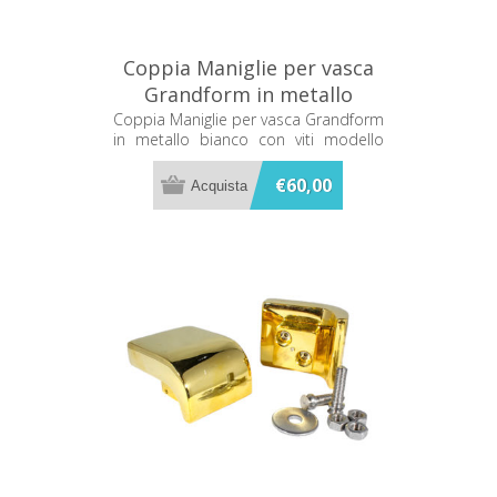
Coppia Maniglie per vasca
Grandform in metallo
bianco con viti mod. tango
Coppia Maniglie per vasca Grandform
in metallo bianco con viti modello
tango
€60,00