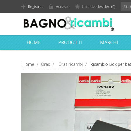
Ital
Registrati
Accesso
Lista dei desideri
(0)
HOME
PRODOTTI
MARCHI
Home
/
Oras
/
Oras ricambi
/
Ricambio Box per bat