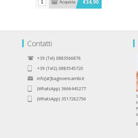
€34,90
Contatti
+39 (Tel) 0883566876
+39 (Tel2) 0883545720
info[at]bagnoericambi.it
(WhatsApp) 3666445277
S
(WhatsApp) 3517262756
P