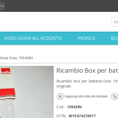
iano
VIDEO GUIDA ALL'ACQUISTO
PROFILO
BL
teria Oras 199438V
Ricambio Box per ba
Ricambio box per batteria Oras 199
originale.
Cod.:
199438V
GTIN:
4015474276017