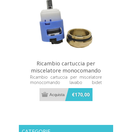
Ricambio cartuccia per
miscelatore monocomando
lavabo bidet Dornbracht
Ricambio cartuccia per miscelatore
monocomando lavabo bidet
9015050200090
Dornbracht 9015050200090
€170,00
CATEGORIE