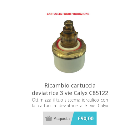
Ricambio cartuccia
deviatrice 3 vie Calyx C85122
Ottimizza il tuo sistema idraulico con
la cartuccia deviatrice a 3 vie Calyx
C85122, un ricambio essenziale per
garantire la massima efficienza e
€90,00
affidabilità al tuo impianto.