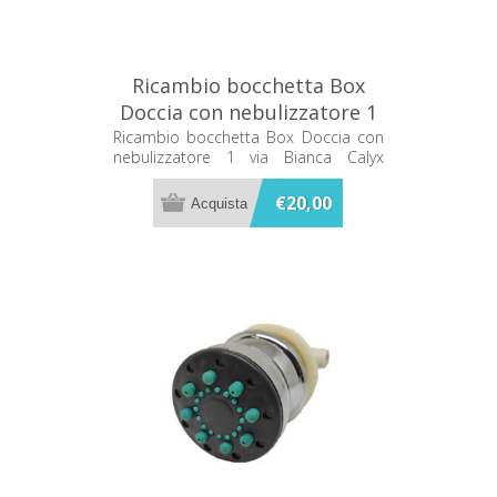
Ricambio bocchetta Box
Doccia con nebulizzatore 1
via Bianca Calyx C02120078
Ricambio bocchetta Box Doccia con
nebulizzatore 1 via Bianca Calyx
C02120078
€20,00