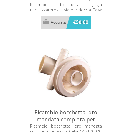
doccia Calyx C44236592
Ricambio bocchetta grigia
nebulizzatore a 1 via per doccia Calyx
C44236592
€50,00
Ricambio bocchetta idro
mandata completa per
vasca Calyx C42100020
Ricambio bocchetta idro mandata
completa per vasca Calyx C42100020