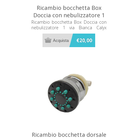
Ricambio bocchetta Box
Doccia con nebulizzatore 1
via Bianca Calyx C02120078
Ricambio bocchetta Box Doccia con
nebulizzatore 1 via Bianca Calyx
C02120078
€20,00
Ricambio bocchetta dorsale