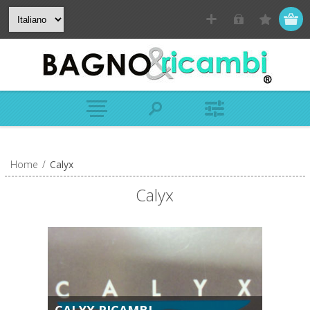
Home
/
Calyx
Calyx